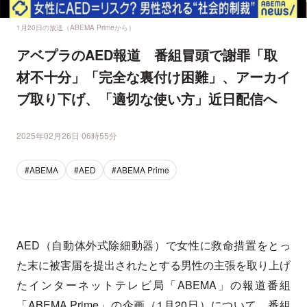
1月20日の放送（ABEMA Primeから）
アベプラのAED報道 番組冒頭で謝罪「取
材不十分」「完全な裏付け困難」、アーカイ
ブ取り下げ、「適切な使い方」近日配信へ
2025年02月26日 06時55分
#ABEMA
#AED
#ABEMA Prime
AED（自動体外式除細動器）で女性に救命措置をとっ
た末に被害届を提出されたとする男性の主張を取り上げ
たインターネットテレビ局「ABEMA」の報道番組
「ABEMA Prime」の企画（1月20日）について、番組