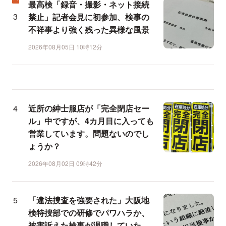
最高検「録音・撮影・ネット接続
禁止」記者会見に初参加、検事の
不祥事より強く残った異様な風景
2026年08月05日 10時12分
近所の紳士服店が「完全閉店セー
ル」中ですが、4カ月目に入っても
営業しています。問題ないのでし
ょうか？
2026年08月02日 09時42分
「違法捜査を強要された」大阪地
検特捜部での研修でパワハラか、
被害訴えた検事が退職していた