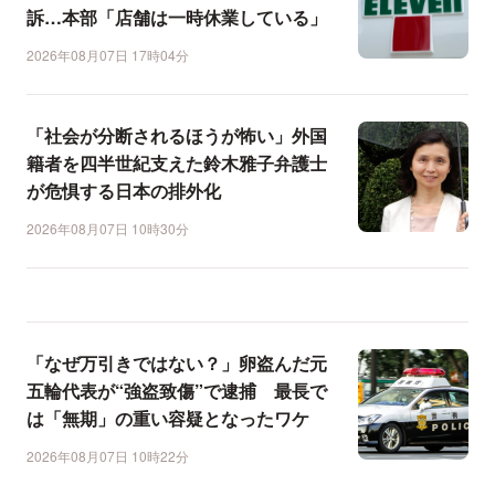
訴…本部「店舗は一時休業している」
2026年08月07日 17時04分
「社会が分断されるほうが怖い」外国
籍者を四半世紀支えた鈴木雅子弁護士
が危惧する日本の排外化
2026年08月07日 10時30分
「なぜ万引きではない？」卵盗んだ元
五輪代表が“強盗致傷”で逮捕 最長で
は「無期」の重い容疑となったワケ
2026年08月07日 10時22分