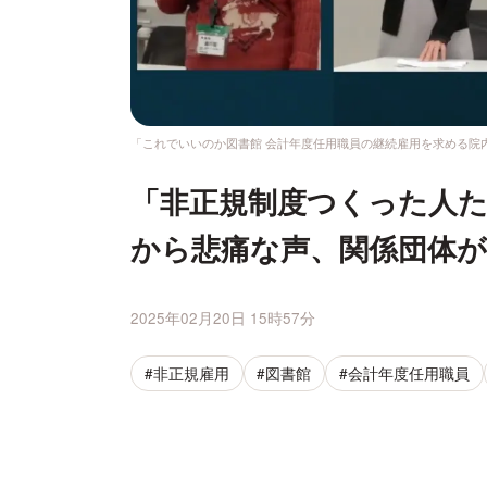
「これでいいのか図書館 会計年度任用職員の継続雇用を求める院
「非正規制度つくった人た
から悲痛な声、関係団体が
2025年02月20日 15時57分
#非正規雇用
#図書館
#会計年度任用職員