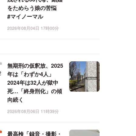
をためらう娘の苦悩
#マイノーマル
2026年08月04日 17時00分
無期刑の仮釈放、2025
年は「わずか4人」
2024年は32人が獄中
死…「終身刑化」の傾
向続く
2026年08月06日 11時39分
最高検「録音・撮影・