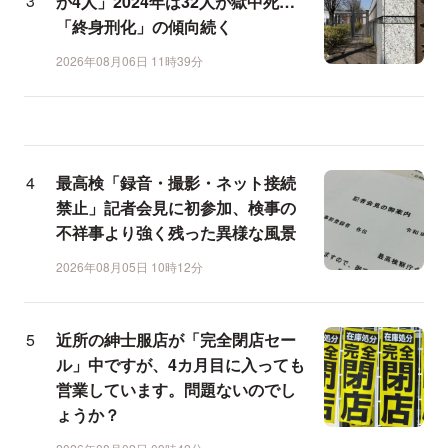
か4人」2024年は32人が獄中死…
「終身刑化」の傾向続く
2026年08月06日 11時39分
最高検「録音・撮影・ネット接続
禁止」記者会見に初参加、検事の
不祥事より強く残った異様な風景
2026年08月05日 10時12分
近所の紳士服店が「完全閉店セー
ル」中ですが、4カ月目に入っても
営業しています。問題ないのでし
ょうか？