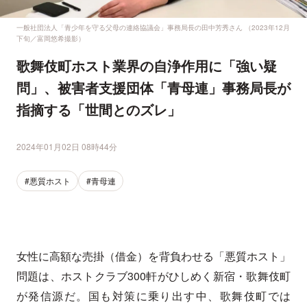
一般社団法人「青少年を守る父母の連絡協議会」事務局長の田中芳秀さん （2023年12月
下旬／富岡悠希撮影）
歌舞伎町ホスト業界の自浄作用に「強い疑
問」、被害者支援団体「青母連」事務局長が
指摘する「世間とのズレ」
2024年01月02日 08時44分
#悪質ホスト
#青母連
女性に高額な売掛（借金）を背負わせる「悪質ホスト」
問題は、ホストクラブ300軒がひしめく新宿・歌舞伎町
が発信源だ。国も対策に乗り出す中、歌舞伎町では