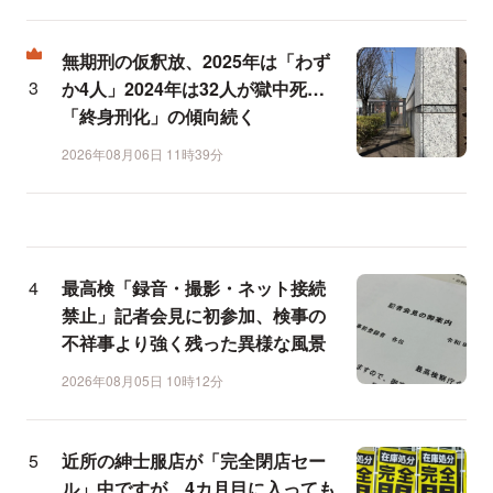
無期刑の仮釈放、2025年は「わず
か4人」2024年は32人が獄中死…
「終身刑化」の傾向続く
2026年08月06日 11時39分
最高検「録音・撮影・ネット接続
禁止」記者会見に初参加、検事の
不祥事より強く残った異様な風景
2026年08月05日 10時12分
近所の紳士服店が「完全閉店セー
ル」中ですが、4カ月目に入っても