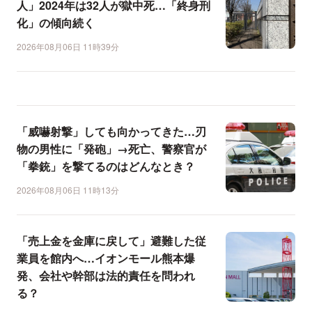
人」2024年は32人が獄中死…「終身刑
化」の傾向続く
2026年08月06日 11時39分
「威嚇射撃」しても向かってきた…刃
物の男性に「発砲」→死亡、警察官が
「拳銃」を撃てるのはどんなとき？
2026年08月06日 11時13分
「売上金を金庫に戻して」避難した従
業員を館内へ…イオンモール熊本爆
発、会社や幹部は法的責任を問われ
る？