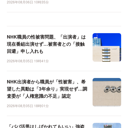
2026年08月06日 10時35分
NHK職員の性被害問題、「出演者」は
現在番組出演せず…被害者との「接触
回避」申し入れも
2026年08月05日 19時41分
NHK出演者から職員が「性被害」、希
望した異動は「3年余り」実現せず…調
査委が「人権意識の不足」認定
2026年08月05日 18時01分
「パパ活男はしばかれてもいい」強盗