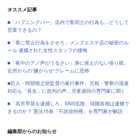
オススメ記事
■「ハプニングバー」店内で客同士の行為も…どうして
営業できるの？
■「客に禁止行為をさせろ」メンズエステ店の秘密のル
ール 逮捕された女性スタッフの後悔
■「夜中のアノ声がうるさい」身に覚えのない張り紙、
近所からの“嫌がらせ”クレームに恐怖
■巨人・阿部慎之助監督の暴行事件、児相・警察の迅速
対応も「長女」に批判の声…児童虐待の専門家に聞く
■「高市早苗を逮捕しろ」SNS拡散、現職首相は逮捕で
きるのか？ 憲法75条「不訴追特権」を専門家が解説
編集部からのお知らせ