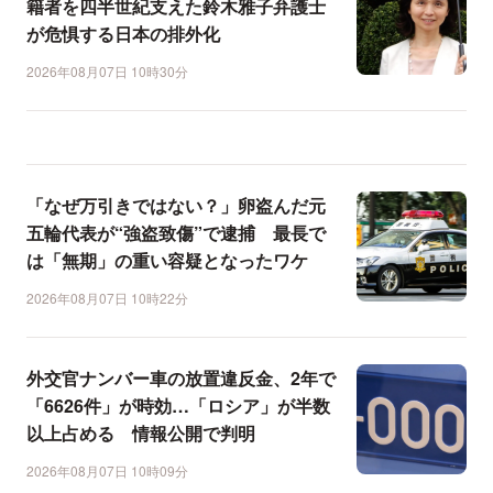
籍者を四半世紀支えた鈴木雅子弁護士
が危惧する日本の排外化
2026年08月07日 10時30分
「なぜ万引きではない？」卵盗んだ元
五輪代表が“強盗致傷”で逮捕 最長で
は「無期」の重い容疑となったワケ
2026年08月07日 10時22分
外交官ナンバー車の放置違反金、2年で
「6626件」が時効…「ロシア」が半数
以上占める 情報公開で判明
2026年08月07日 10時09分