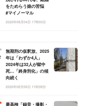
をためらう娘の苦悩
#マイノーマル
2026年08月04日 17時00分
無期刑の仮釈放、2025
年は「わずか4人」
2024年は32人が獄中
死…「終身刑化」の傾
向続く
2026年08月06日 11時39分
最高検「録音・撮影・