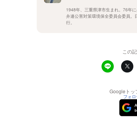
1948年、三重県津市生まれ。76年
弁連公害対策環境保全委員会委員。
行。
この記
Google
フォロ