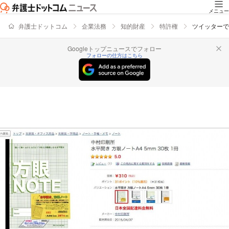
メニュー
弁護士ドットコム
企業法務
知的財産
特許権
ツイッターで
Googleトップニュースでフォロー
フォローの仕方はこちら