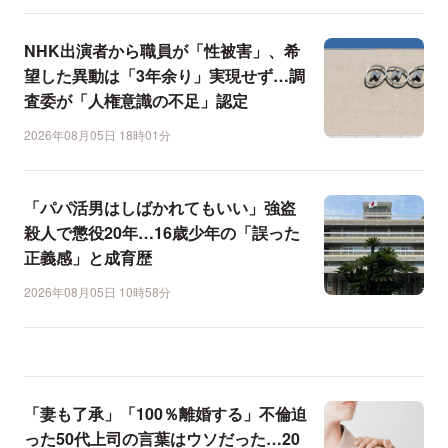
NHK出演者から職員が「性被害」、希
望した異動は「3年余り」実現せず…調
査委が「人権意識の不足」認定
2026年08月05日 18時01分
「パパ活男はしばかれてもいい」強盗
殺人で懲役20年…16歳少年の「誤った
正義感」と成育歴
2026年08月05日 10時58分
「妻も了承」「100％離婚する」不倫迫
った50代上司の言葉はウソだった…20