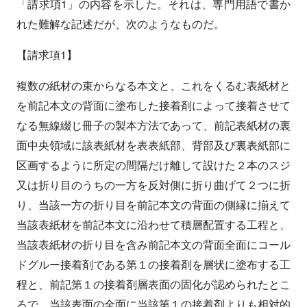
「請求項1」の内容を示した。それは、専門用語で書か
れた難解な記述だが、次のようなものだ。
【請求項1】
複数の紙材の束からなる本文と、これをくるむ表紙材と
を前記本文の背面に塗布した接着剤によって接着させて
なる無線綴じ冊子の製本方法であって、前記表紙材の裏
面中央領域に該表紙材を表表紙部、背部及び裏表紙部に
区画するように所定の間隔だけ離して設けた２本のスジ
又は折り目のうちの一方を反対側に折り曲げて２つに折
り、当該一方の折り目を前記本文の背面の側縁に揃えて
当該表紙材を前記本文に沿わせて積層配置する工程と、
当該表紙材の折り目を含み前記本文の背面全面にコール
ドグルー接着剤である第１の接着剤を層状に塗布する工
程と、前記第１の接着剤層表面の固化が認められたとこ
ろで、当該表面の全面に当該第１の接着剤よりも相対的