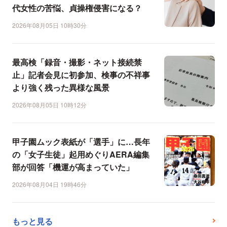
代女性の苦悩、貞操権侵害になる？
2026年08月05日 10時30分
最高検「録音・撮影・ネット接続禁
止」記者会見に初参加、検事の不祥事
より強く残った異様な風景
2026年08月05日 10時12分
甲子園ムック表紙が「選手」に…長年
の「女子生徒」起用めぐりAERA編集
部が回答「機運が高まっていた」
2026年08月04日 19時46分
もっと見る