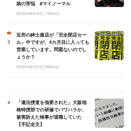
娘の苦悩 #マイノーマル
2026年08月04日 17時00分
近所の紳士服店が「完全閉店セー
ル」中ですが、4カ月目に入っても
営業しています。問題ないのでし
ょうか？
2026年08月02日 09時42分
「違法捜査を強要された」大阪地
検特捜部での研修でパワハラか、
被害訴えた検事が退職していた
【手記全文】