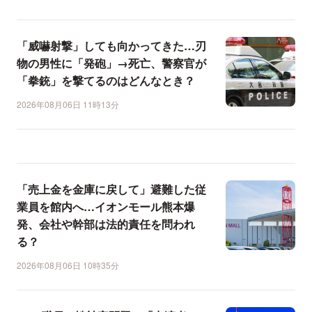
「威嚇射撃」しても向かってきた…刃
物の男性に「発砲」→死亡、警察官が
「拳銃」を撃てるのはどんなとき？
2026年08月06日 11時13分
「売上金を金庫に戻して」避難した従
業員を館内へ…イオンモール熊本爆
発、会社や幹部は法的責任を問われ
る？
2026年08月06日 10時35分