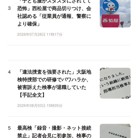
「子ども服がズタズタにされてて
恐怖」西松屋で商品切りつけ、会
社認める「従業員が通報、警察に
より確保」
2026年07月28日 11時17分
「違法捜査を強要された」大阪地
検特捜部での研修でパワハラか、
被害訴えた検事が退職していた
【手記全文】
2026年08月03日 15時05分
最高検「録音・撮影・ネット接続
禁止」記者会見に初参加、検事の