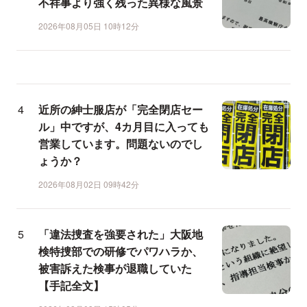
不祥事より強く残った異様な風景
2026年08月05日 10時12分
近所の紳士服店が「完全閉店セー
ル」中ですが、4カ月目に入っても
営業しています。問題ないのでし
ょうか？
2026年08月02日 09時42分
「違法捜査を強要された」大阪地
検特捜部での研修でパワハラか、
被害訴えた検事が退職していた
【手記全文】