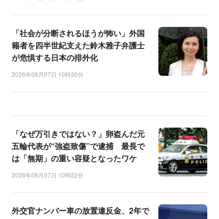
「社会が分断されるほうが怖い」外国
籍者を四半世紀支えた鈴木雅子弁護士
が危惧する日本の排外化
2026年08月07日 10時30分
「なぜ万引きではない？」卵盗んだ元
五輪代表が“強盗致傷”で逮捕 最長で
は「無期」の重い容疑となったワケ
2026年08月07日 10時22分
外交官ナンバー車の放置違反金、2年で