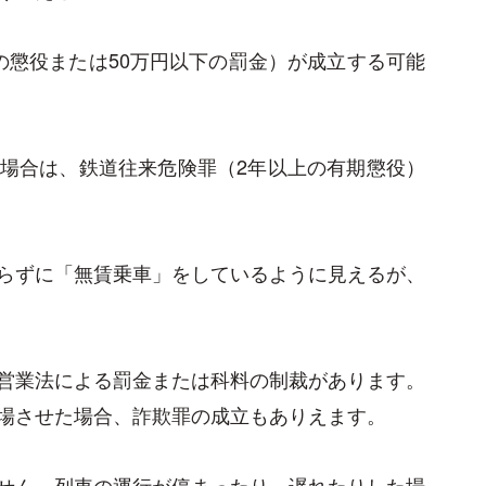
の懲役または
50
万円以下の罰金）が成立する可能
場合は、鉄道往来危険罪（
2
年以上の有期懲役）
らずに「無賃乗車」をしているように見えるが、
営業法による罰金または科料の制裁があります。
場させた場合、詐欺罪の成立もありえます。
せん。列車の運行が停まったり、遅れたりした場