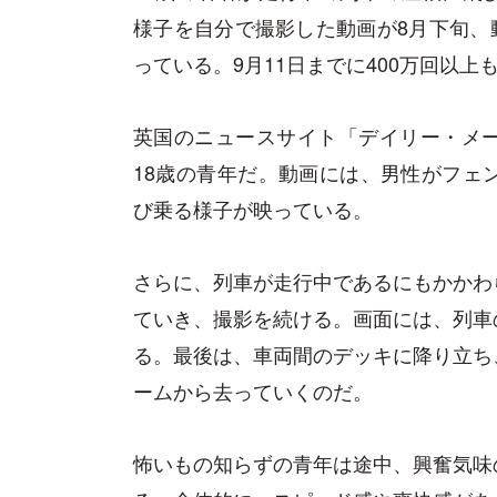
様子を自分で撮影した動画が
8
月下旬、
っている。
9
月
11
日までに
400
万回以上
英国のニュースサイト「デイリー・メ
18
歳の青年だ。動画には、男性がフェ
び乗る様子が映っている。
さらに、列車が走行中であるにもかかわ
ていき、撮影を続ける。画面には、列車
る。最後は、車両間のデッキに降り立ち
ームから去っていくのだ。
怖いもの知らずの青年は途中、興奮気味