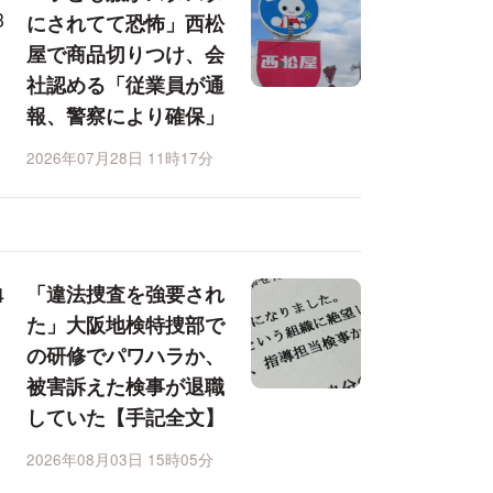
にされてて恐怖」西松
屋で商品切りつけ、会
社認める「従業員が通
報、警察により確保」
2026年07月28日 11時17分
「違法捜査を強要され
た」大阪地検特捜部で
の研修でパワハラか、
被害訴えた検事が退職
していた【手記全文】
2026年08月03日 15時05分