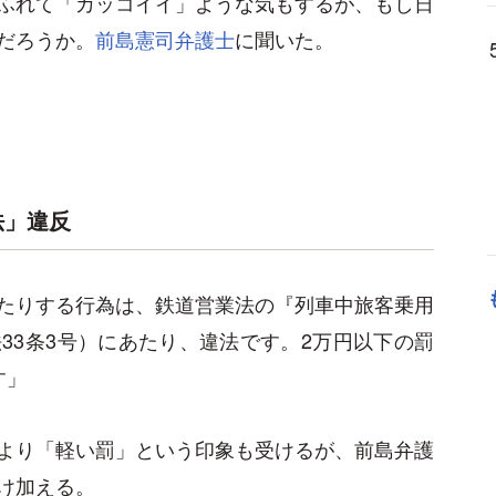
ふれて「カッコイイ」ような気もするが、もし日
だろうか。
前島憲司弁護士
に聞いた。
法」違反
たりする行為は、鉄道営業法の『列車中旅客乗用
法
33
条
3
号）にあたり、違法です。
2
万円以下の罰
す」
より「軽い罰」という印象も受けるが、前島弁護
け加える。