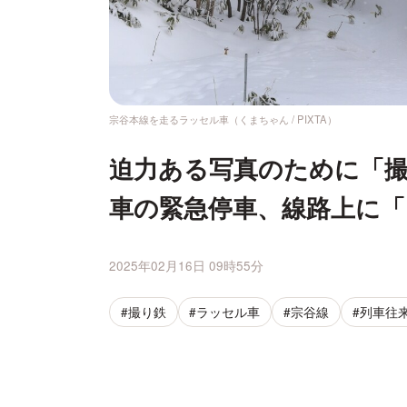
宗谷本線を走るラッセル車（くまちゃん / PIXTA）
迫力ある写真のために「
車の緊急停車、線路上に
2025年02月16日 09時55分
#撮り鉄
#ラッセル車
#宗谷線
#列車往