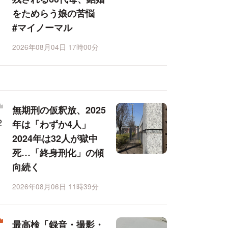
をためらう娘の苦悩
#マイノーマル
2026年08月04日 17時00分
無期刑の仮釈放、2025
年は「わずか4人」
2024年は32人が獄中
死…「終身刑化」の傾
向続く
2026年08月06日 11時39分
最高検「録音・撮影・