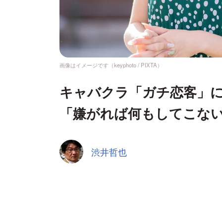
画像はイメージです（keyphoto / PIXTA）
キャバクラ「ガチ恋客」
「嫌がれば何もしてこな
渋井哲也