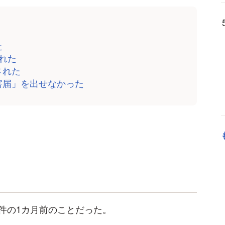
た
れた
された
害届」を出せなかった
件の1カ月前のことだった。