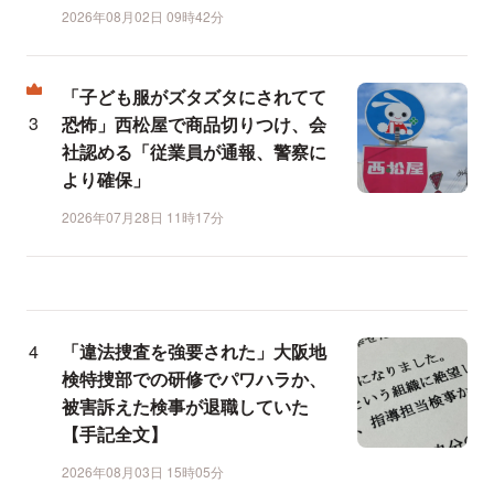
2026年08月02日 09時42分
「子ども服がズタズタにされてて
恐怖」西松屋で商品切りつけ、会
社認める「従業員が通報、警察に
より確保」
2026年07月28日 11時17分
「違法捜査を強要された」大阪地
検特捜部での研修でパワハラか、
被害訴えた検事が退職していた
【手記全文】
2026年08月03日 15時05分