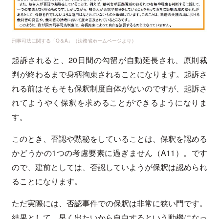
刑事司法に関する「Q＆A」（法務省ホームページより）
起訴されると、20日間の勾留が自動延長され、原則裁
判が終わるまで身柄拘束されることになります。起訴さ
れる前はそもそも保釈制度自体がないのですが、起訴さ
れてようやく保釈を求めることができるようになりま
す。
このとき、否認や黙秘をしていることは、保釈を認める
かどうかの1つの考慮要素に過ぎません（A11）。です
ので、建前としては、否認していようが保釈は認められ
ることになります。
ただ実際には、否認事件での保釈は非常に狭い門です。
結果として、早く出たいから自白するという動機になっ