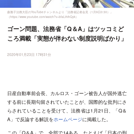
森雅子法務大臣のYouTubeチャンネルより「法務省記者会見（1月9日0:30）」
（https://www.youtube.com/watch?v=bfaLihihQyk）
ゴーン問題、法務省「Q＆A」はツッコミど
ころ満載「実態が伴わない制度説明ばかり」
2020年01月23日 17時31分
日産自動車前会長、カルロス・ゴーン被告人が国外逃亡
する前に長期勾留されていたことが、国際的な批判にさ
らされていることを受けて、法務省は1月21日、「Q＆
A」で反論する解説を
ホームページ
に掲載した。
この「Q＆A」で、全部で14ある。たとえば「日本の刑