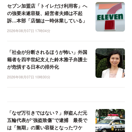
セブン加盟店「トイレだけ利用客」へ
の強要未遂容疑、経営者夫婦は不起
訴…本部「店舗は一時休業している」
2026年08月07日 17時04分
「社会が分断されるほうが怖い」外国
籍者を四半世紀支えた鈴木雅子弁護士
が危惧する日本の排外化
2026年08月07日 10時30分
「なぜ万引きではない？」卵盗んだ元
五輪代表が“強盗致傷”で逮捕 最長で
は「無期」の重い容疑となったワケ