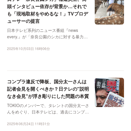
頭インタビュー依存が背景か…それで
も「現地取材をやめるな！」TVプロデ
ューサーの提言
日本テレビ系列のニュース番組『news
every.』が「奈良公園のシカに対する暴力問
題」を報じたこ...
2025年10月03日 16時06分
コンプラ違反で降板、国分太一さんは
記者会見を開くべきか？日テレの"説明
なき会見"が浮き彫りにした問題の本質
TOKIOのメンバーで、タレントの国分太一さ
んをめぐり、日本テレビは、過去にコンプラ
イアンス上の問題...
2025年06月24日 11時31分