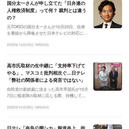
国分太一さんが申し立てた「日弁連の
人権救済制度」って何？ 裁判とは違う
の？
元TOKIOの国分太一さんが10月23日、自身
を番組から降板させた日本テレビの対応につ
いて、日本弁護...
2025年10月23日 16時03分
高市氏取材の生中継に「支持率下げて
やる」、マスコミ批判相次ぐ…日テレ
「弊社の関係者による発言ではない」
自民党の新総裁に決まった高市早苗氏が10月
7日に報道陣の取材に応じる際、待機してい
た報道関係者とみら...
2025年10月08日 18時45分
日テレ「奈良公園シカ」報道炎上、街