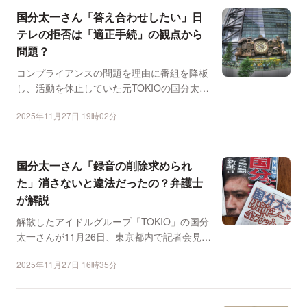
国分太一さん「答え合わせしたい」日
テレの拒否は「適正手続」の観点から
問題？
コンプライアンスの問題を理由に番組を降板
し、活動を休止していた元TOKIOの国分太一
さんが、11月2...
2025年11月27日 19時02分
国分太一さん「録音の削除求められ
た」消さないと違法だったの？弁護士
が解説
解散したアイドルグループ「TOKIO」の国分
太一さんが11月26日、東京都内で記者会見を
開き、日本テ...
2025年11月27日 16時35分