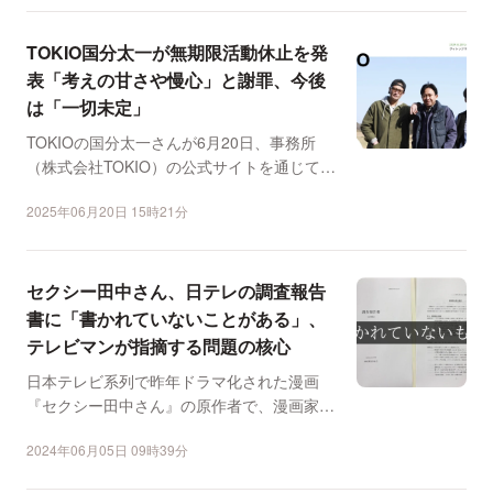
TOKIO国分太一が無期限活動休止を発
表「考えの甘さや慢心」と謝罪、今後
は「一切未定」
TOKIOの国分太一さんが6月20日、事務所
（株式会社TOKIO）の公式サイトを通じて活
動休止を発表...
2025年06月20日 15時21分
セクシー田中さん、日テレの調査報告
書に「書かれていないことがある」、
テレビマンが指摘する問題の核心
日本テレビ系列で昨年ドラマ化された漫画
『セクシー田中さん』の原作者で、漫画家の
芦原妃名子さんが亡くな...
2024年06月05日 09時39分