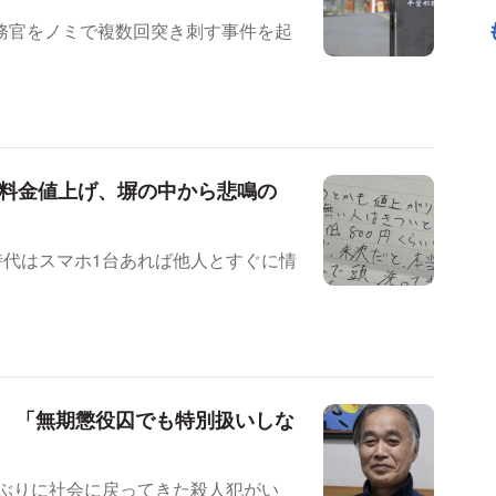
務官をノミで複数回突き刺す事件を起
便料金値上げ、塀の中から悲鳴の
時代はスマホ1台あれば他人とすぐに情
 「無期懲役囚でも特別扱いしな
年ぶりに社会に戻ってきた殺人犯がい