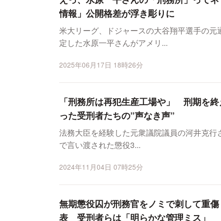
情報」公開格差が浮き彫りに
米大リーグ、ドジャースの大谷翔平選手の元
定した水原一平さんがアメリ...
2025年06月17日 18時26分
「刑務所は再犯生産工場や」 刑期を終
った受刑者たちの”声なき声”
法務大臣を経験した元衆議院議員の河井克行さ
で言い渡された懲役3...
2024年11月04日 07時25分
無期懲役囚が刑務官をノミで刺して重傷
表 受刑者らは「明らかな管理ミス」