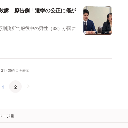
敗訴 原告側「選挙の公正に傷が
野刑務所で服役中の男性（38）が国に
 21 - 35件目を表示
1
2
ページ目