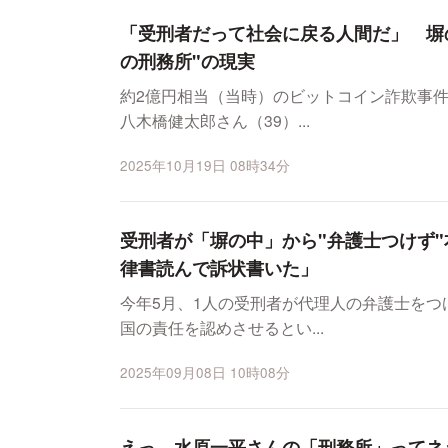
「受刑者だって社会に戻る人間だ」 塀
の刑務所"の現実
約2億円相当（当時）のビットコイン詐欺事
八木橋健太郎さん（39）...
2025年10月19日 08時34分
受刑者が「塀の中」から"弁護士つけず"
律書読んで訴状書いた」
今年5月、1人の受刑者が代理人の弁護士を
国の責任を認めさせるとい...
2025年09月08日 10時08分
えっ、水原一平さんの「刑務所」ってネ