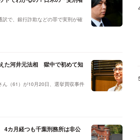
通訳で、銀行詐欺などの罪で実刑が確
えた河井元法相 獄中で初めて知
ん（61）が10月20日、選挙買収事件
 4カ月経つも千葉刑務所は非公