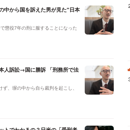
の中から国を訴えた男が見た"日本
件で懲役7年の刑に服することになった
本人訴訟→国に勝訴 「刑務所で法
つけず、塀の中から自ら裁判を起こし、
ットでわかるの？日米の「受刑者