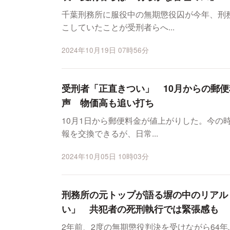
千葉刑務所に服役中の無期懲役囚が今年、刑
こしていたことが受刑者らへ...
2024年10月19日 07時56分
受刑者「正直きつい」 10月からの郵
声 物価高も追い打ち
10月1日から郵便料金が値上がりした。今の
報を交換できるが、日常...
2024年10月05日 10時03分
刑務所の元トップが語る塀の中のリアル
い」 共犯者の死刑執行では緊張感も
2年前、2度の無期懲役判決を受けながら64