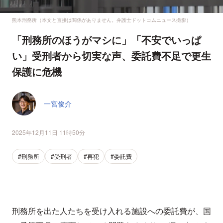
熊本刑務所（本文と直接は関係がありません。弁護士ドットコムニュース撮影）
「刑務所のほうがマシに」「不安でいっぱ
い」受刑者から切実な声、委託費不足で更生
保護に危機
一宮俊介
2025年12月11日 11時50分
#刑務所
#受刑者
#再犯
#委託費
刑務所を出た人たちを受け入れる施設への委託費が、国