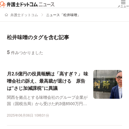
メニュー
弁護士ドットコム
ニュース「松井味噌」
松井味噌のタグを含む記事
5
件みつかりました
ニュースの新着順の一覧
月2.5億円の役員報酬は「高すぎ？」 味
噌会社の訴え、最高裁が退ける 原告
は"さじ加減課税"に異議
関西を拠点とする味噌会社のグループ企業が
国（国税当局）から受けた約3億8500万円の
課税処分の取り消...
2025年06月06日 10時31分