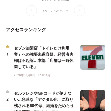
1ページ / 全1ページ
アクセスランキング
セブン加盟店「トイレだけ利用
客」への強要未遂容疑、経営者夫
婦は不起訴…本部「店舗は一時休
業している」
2026年08月07日 17時04分
セルフレジやQRコードが使えな
い…急速な「デジタル化」に取り
残される60代母、結婚をためらう