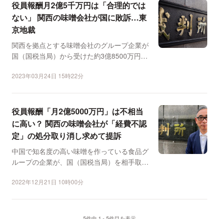
役員報酬月2億5千万円は「合理的では
ない」 関西の味噌会社が国に敗訴…東
京地裁
関西を拠点とする味噌会社のグループ企業が
国（国税当局）から受けた約3億8500万円の
課税処分の取り消...
2023年03月24日 15時22分
役員報酬「月2億5000万円」は不相当
に高い？ 関西の味噌会社が「経費不認
定」の処分取り消し求めて提訴
中国で知名度の高い味噌を作っている食品グ
ループの企業が、国（国税当局）を相手取
り、約3億8500万円...
2022年12月21日 10時00分
5件中 1 - 5件目を表示