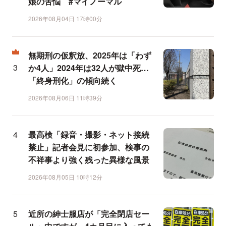
娘の苦悩 #マイノーマル
2026年08月04日 17時00分
無期刑の仮釈放、2025年は「わず
か4人」2024年は32人が獄中死…
「終身刑化」の傾向続く
2026年08月06日 11時39分
最高検「録音・撮影・ネット接続
禁止」記者会見に初参加、検事の
不祥事より強く残った異様な風景
2026年08月05日 10時12分
近所の紳士服店が「完全閉店セー