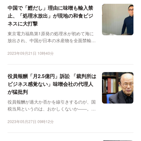
中国で「鰹だし」理由に味噌も輸入禁
止、「処理水放出」が現地の和食ビジ
ネスに大打撃
東京電力福島第1原発の処理水が初めて海に
放出され、中国が日本の水産物を全面禁輸と
してから9月21日で...
2023年09月21日 10時40分
役員報酬「月2.5億円」訴訟 「裁判所は
ビジネス感覚ない」味噌会社の代理人
が猛批判
役員報酬が過大か否かを線引きするのが、国
税当局というのは、おかしくないか――。関
西を拠点とする味噌会...
2023年05月27日 09時12分