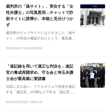
裁判所の「偽サイト」、実在する「女
性弁護士」の写真悪用…チャットで詐
欺サイトに誘導か、本物と見分けつか
ず
裁判所のウェブサイトになりすました「偽サ
イト」の存在が確認されたとして、最高裁が
公式Xアカウントで「...
2025年04月16日 20時02分
「速記録を用いて適正な判決を」速記
官の養成再開求め、守る会と埼玉弁護
士会が最高裁に要請書
法廷に立ち会い、リアルタイムで供述を速記
する「速記官」のOBなどで作る「速記官制
度を守る会」と埼玉弁...
2025年02月28日 10時15分