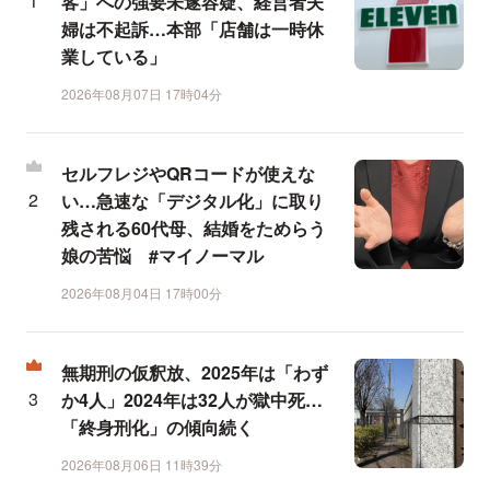
客」への強要未遂容疑、経営者夫
婦は不起訴…本部「店舗は一時休
業している」
2026年08月07日 17時04分
セルフレジやQRコードが使えな
い…急速な「デジタル化」に取り
残される60代母、結婚をためらう
娘の苦悩 #マイノーマル
2026年08月04日 17時00分
無期刑の仮釈放、2025年は「わず
か4人」2024年は32人が獄中死…
「終身刑化」の傾向続く
2026年08月06日 11時39分