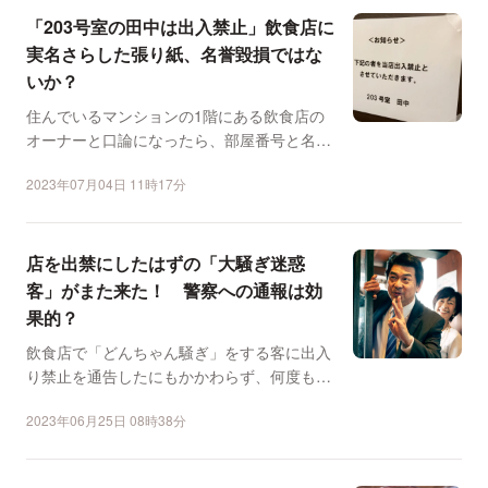
「203号室の田中は出入禁止」飲食店に
実名さらした張り紙、名誉毀損ではな
いか？
住んでいるマンションの1階にある飲食店の
オーナーと口論になったら、部屋番号と名前
を晒した「出入禁止」...
2023年07月04日 11時17分
店を出禁にしたはずの「大騒ぎ迷惑
客」がまた来た！ 警察への通報は効
果的？
飲食店で「どんちゃん騒ぎ」をする客に出入
り禁止を通告したにもかかわらず、何度も来
店されて大迷惑ーー。...
2023年06月25日 08時38分