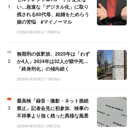
い…急速な「デジタル化」に取り
残される60代母、結婚をためらう
娘の苦悩 #マイノーマル
2026年08月04日 17時00分
無期刑の仮釈放、2025年は「わず
か4人」2024年は32人が獄中死…
「終身刑化」の傾向続く
2026年08月06日 11時39分
最高検「録音・撮影・ネット接続
禁止」記者会見に初参加、検事の
不祥事より強く残った異様な風景
2026年08月05日 10時12分