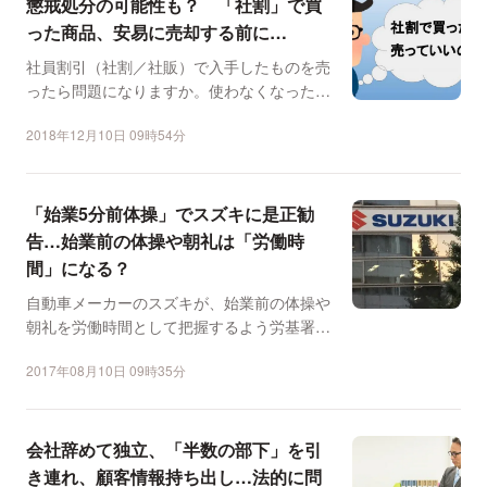
懲戒処分の可能性も？ 「社割」で買
った商品、安易に売却する前に…
社員割引（社割／社販）で入手したものを売
ったら問題になりますか。使わなくなったら
廃棄しかないのでしょ...
2018年12月10日 09時54分
「始業5分前体操」でスズキに是正勧
告…始業前の体操や朝礼は「労働時
間」になる？
自動車メーカーのスズキが、始業前の体操や
朝礼を労働時間として把握するよう労基署か
ら是正勧告を受けてい...
2017年08月10日 09時35分
会社辞めて独立、「半数の部下」を引
き連れ、顧客情報持ち出し…法的に問