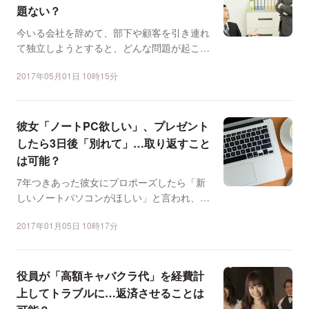
題ない？
今いる会社を辞めて、部下や顧客を引き連れ
て独立しようとすると、どんな問題が起こる
のでしょうかーー。イ...
2017年05月01日 10時15分
彼女「ノートPC欲しい」、プレゼント
したら3日後「別れて」…取り返すこと
は可能？
7年つきあった彼女にプロポーズしたら「新
しいノートパソコンがほしい」と言われ、
「MacBook」をプ...
2017年01月05日 10時17分
役員が「高額キャバクラ代」を経費計
上してトラブルに…返済させることは