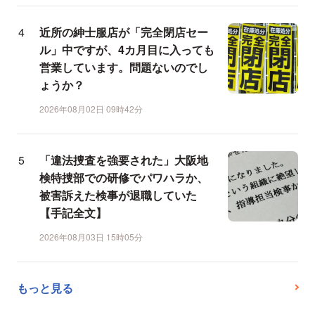
近所の紳士服店が「完全閉店セー
ル」中ですが、4カ月目に入っても
営業しています。問題ないのでし
ょうか？
2026年08月02日 09時42分
「違法捜査を強要された」大阪地
検特捜部での研修でパワハラか、
被害訴えた検事が退職していた
【手記全文】
2026年08月03日 15時05分
もっと見る