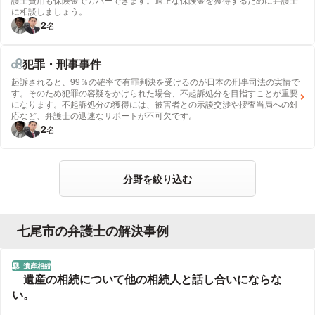
に相談しましょう。
2
名
犯罪・刑事事件
起訴されると、99％の確率で有罪判決を受けるのが日本の刑事司法の実情で
す。そのため犯罪の容疑をかけられた場合、不起訴処分を目指すことが重要
になります。不起訴処分の獲得には、被害者との示談交渉や捜査当局への対
応など、弁護士の迅速なサポートが不可欠です。
2
名
分野を絞り込む
七尾市の弁護士の解決事例
遺産相続
分野
遺産の相続について他の相続人と話し合いにならな
い。