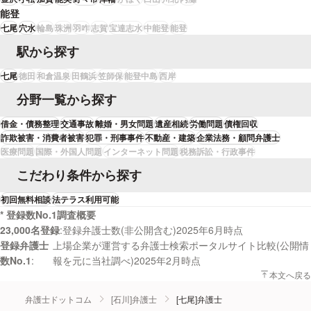
能登
七尾
穴水
輪島
珠洲
羽咋
志賀
宝達志水
中能登
能登
駅から探す
七尾
徳田
和倉温泉
田鶴浜
笠師保
能登中島
西岸
分野一覧から探す
借金・債務整理
交通事故
離婚・男女問題
遺産相続
労働問題
債権回収
詐欺被害・消費者被害
犯罪・刑事事件
不動産・建築
企業法務・顧問弁護士
医療問題
国際・外国人問題
インターネット問題
税務訴訟・行政事件
こだわり条件から探す
初回無料相談
法テラス利用可能
* 登録数No.1調査概要
23,000名登録
登録弁護士数(非公開含む)2025年6月時点
登録弁護士
上場企業が運営する弁護士検索ポータルサイト比較(公開情
数No.1
報を元に当社調べ)2025年2月時点
本文へ戻る
弁護士ドットコム
[石川]弁護士
[七尾]弁護士