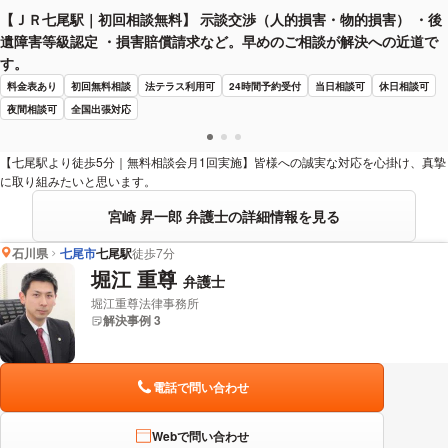
【ＪＲ七尾駅｜初回相談無料】 示談交渉（人的損害・物的損害） ・後
遺障害等級認定 ・損害賠償請求など。早めのご相談が解決への近道で
す。
料金表あり
初回無料相談
法テラス利用可
24時間予約受付
当日相談可
休日相談可
夜間相談可
全国出張対応
【七尾駅より徒歩5分｜無料相談会月1回実施】皆様への誠実な対応を心掛け、真摯
に取り組みたいと思います。
宮崎 昇一郎 弁護士の詳細情報を見る
石川県
七尾市
七尾駅
徒歩7分
堀江 重尊
弁護士
堀江重尊法律事務所
解決事例 3
電話で問い合わせ
Webで問い合わせ