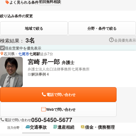
初回無料相談
よく見られる条件
絞り込み条件の変更
地域で絞る
分野・条件で絞る
3名
検索結果：
会員優先表示
現在営業中を優先表示
石川県
七尾市
七尾駅
徒歩7分
宮崎 昇一郎
弁護士
弁護士法人出口法律事務所七尾事務所
解決事例 4
電話で問い合わせ
Webで問い合わせ
050-5450-5677
電話で問い合わせ
交通事故
遺産相続
借金・債務整理
注力分野