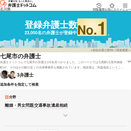
石川県
閲覧履歴
お気に入り
メニュー
1
登録弁護士数
No.
23,000名の弁護士が登録中
※登録弁護士数No.1調査概要へ
七尾市の弁護士
弁護士ドットコムで七尾市の弁護士が3名見つかりました。このページでは七尾駅(七尾市御祓
町)や、そのほかの駅の近くの法律事務所も掲載されています。相談者は「利益相反ということ
で担当弁護士に依頼もできず困っています。」「敗訴になると弁護士費用も発生しますし、賠償
3
弁護士
金がもらえないと困ってしまいます。」といった問題をもっております。弁護士ドットコムでは
弁護士費用面を考慮して法テラスを対応している弁護士や七尾で無料の法律相談「みんなの法律
追加条件を指定して検索
相談」に回答している弁護士など、さまざまなニーズ別で探すことができます。例として「口コ
ミの評価が高い弁護士の選び方はだいたいチェックしたけれど、七尾周辺の弁護士を実績で比較
分野
したい」などのニーズにも応えることができます。弁護士の中には「最終的に納得して頂けるこ
とを心がけておりますので、分からないことがございましたら、遠慮無くおっしゃってくださ
離婚・男女問題
交通事故
遺産相続
い。」とおっしゃる方もいます。男性・女性などの性別や英語などの対応言語などの条件を考慮
して、条件に沿う弁護士に問合せをしてみることもご検討ください。