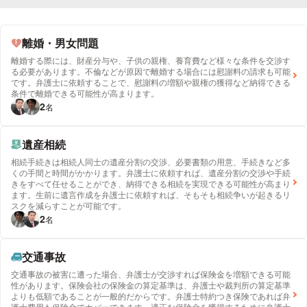
離婚・男女問題
離婚する際には、財産分与や、子供の親権、養育費など様々な条件を交渉す
る必要があります。不倫などが原因で離婚する場合には慰謝料の請求も可能
です。弁護士に依頼することで、慰謝料の増額や親権の獲得など納得できる
条件で離婚できる可能性が高まります。
2
名
遺産相続
相続手続きは相続人同士の遺産分割の交渉、必要書類の用意、手続きなど多
くの手間と時間がかかります。弁護士に依頼すれば、遺産分割の交渉や手続
きをすべて任せることができ、納得できる相続を実現できる可能性が高まり
ます。生前に遺言作成を弁護士に依頼すれば、そもそも相続争いが起きるリ
スクを減らすことが可能です。
2
名
交通事故
交通事故の被害に遭った場合、弁護士が交渉すれば保険金を増額できる可能
性があります。保険会社の保険金の算定基準は、弁護士や裁判所の算定基準
よりも低額であることが一般的だからです。弁護士特約つき保険であれば弁
護士費用も保険金でカバーできます。適正な保険金を獲得するために弁護士