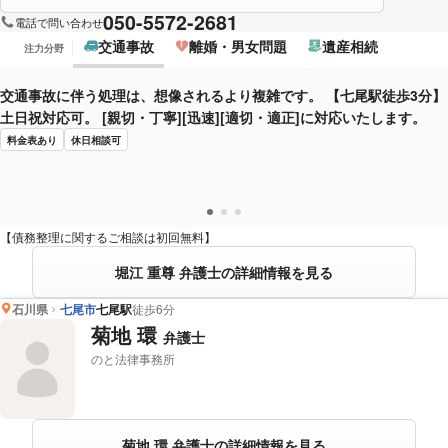
050-5572-2681
電話で問い合わせ
交通事故
離婚・男女問題
遺産相続
注力分野
交通事故に伴う処理は、想像されるより複雑です。 【七尾駅徒歩3分】
土日祝対応可。 [親切・丁寧][迅速][適切・適正]に対応いたします。
料金表あり
休日相談可
【債務整理に関するご相談は初回無料】
堀江 重尊 弁護士の詳細情報を見る
石川県
七尾市
七尾駅
徒歩6分
菊地 環
弁護士
のと法律事務所
菊地 環 弁護士の詳細情報を見る