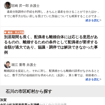
宮崎 昇一郎 弁護士
遺産分割調停の手続を利用し，きちんと遺産を分けることができたほか，
すでに相手方が払い戻しを受けていた預金についても精算することができ
遺産の相続に
続きを読む
た。
離婚・男女問題
分野
別居期間も長く、配偶者も離婚自体には応じる意思があ
るものの、離婚するための条件として配偶者が要求する
金額が過大であり、協議・調停では解決できなかった事
例
堀江 重尊 弁護士
離婚訴訟を提起した。それに対し、配偶者からも離婚の請求がなされるとと
もに、数千万円の金銭給付を求められた（反訴）。第１審では、依頼者の請
別居期間も長
続きを読む
求が認められる形で離婚が認められた。配偶者の請求は一切認められなかっ
た。その後配偶者が控訴し、結果として、財産分与名目で数十万円の金銭給
付を命じられたが、離婚は成立した。
石川の市区町村から探す
加賀
金沢
小松
加賀
能美
野々市
津幡
かほく
白山
川北
内灘