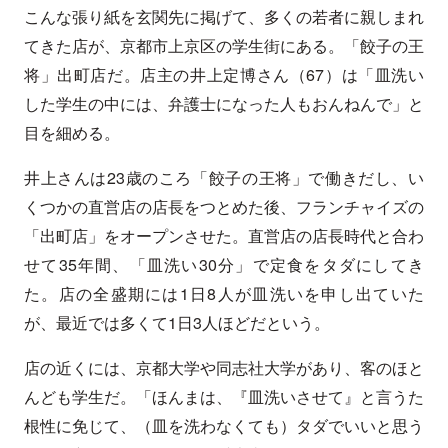
こんな張り紙を玄関先に掲げて、多くの若者に親しまれ
てきた店が、京都市上京区の学生街にある。「餃子の王
将」出町店だ。店主の井上定博さん（67）は「皿洗い
した学生の中には、弁護士になった人もおんねんで」と
目を細める。
井上さんは23歳のころ「餃子の王将」で働きだし、い
くつかの直営店の店長をつとめた後、フランチャイズの
「出町店」をオープンさせた。直営店の店長時代と合わ
せて35年間、「皿洗い30分」で定食をタダにしてき
た。店の全盛期には1日8人が皿洗いを申し出ていた
が、最近では多くて1日3人ほどだという。
店の近くには、京都大学や同志社大学があり、客のほと
んども学生だ。「ほんまは、『皿洗いさせて』と言うた
根性に免じて、（皿を洗わなくても）タダでいいと思う