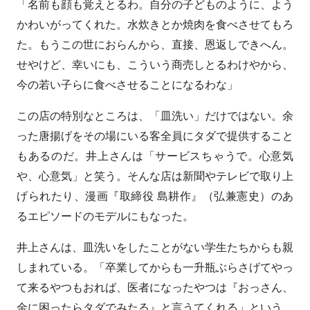
「名前も顔も覚えとるわ。自分の子どものように、よう
かわいがってくれた。水炊きとか焼肉を食べさせてもろ
た。もうこの世におらんから、直接、恩返しできへん。
せやけど、幸いにも、こういう商売しとるわけやから、
今の若い子らに食べさせることになるわな」
この店の特別なところは、「皿洗い」だけではない。余
った唐揚げをその場にいる客全員にタダで提供すること
もあるのだ。井上さんは「サービスちゃうで。心意気
や、心意気」と笑う。そんな店は新聞やテレビで取り上
げられたり、漫画『取締役 島耕作』（弘兼憲史）のあ
るエピソードのモデルにもなった。
井上さんは、皿洗いをしたことがない学生たちからも親
しまれている。「卒業してからも一升瓶ぶらさげてやっ
て来るやつもおれば、医者になったやつは『おっさん、
金に困ったらタダでみたる』と言うてくれる」という。