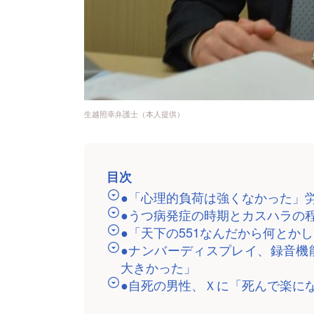
生越照幸弁護士（本人提供）
目次
●「心理的負荷は強くなかった」
●うつ病発症の時期とカスハラ
●「天下の551なんだから何とか
●ナンバーディスプレイ、録音機
大きかった」
●自死の男性、Ｘに「死んで楽に