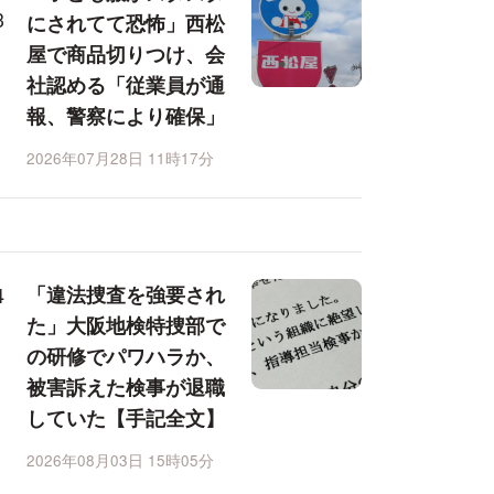
にされてて恐怖」西松
屋で商品切りつけ、会
社認める「従業員が通
報、警察により確保」
2026年07月28日 11時17分
「違法捜査を強要され
た」大阪地検特捜部で
の研修でパワハラか、
被害訴えた検事が退職
していた【手記全文】
2026年08月03日 15時05分