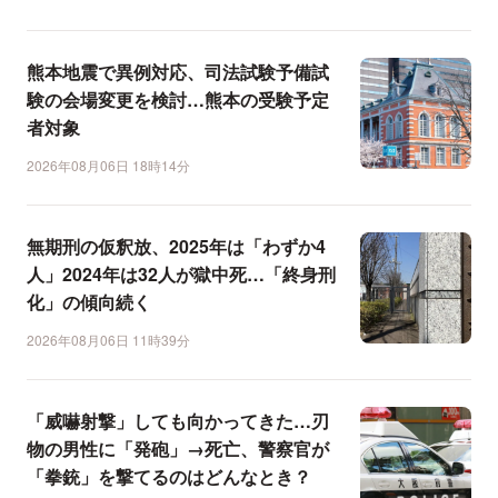
熊本地震で異例対応、司法試験予備試
験の会場変更を検討…熊本の受験予定
者対象
2026年08月06日 18時14分
無期刑の仮釈放、2025年は「わずか4
人」2024年は32人が獄中死…「終身刑
化」の傾向続く
2026年08月06日 11時39分
「威嚇射撃」しても向かってきた…刃
物の男性に「発砲」→死亡、警察官が
「拳銃」を撃てるのはどんなとき？