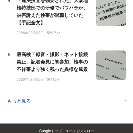
「違法捜査を強要された」大阪地
検特捜部での研修でパワハラか、
被害訴えた検事が退職していた
【手記全文】
2026年08月03日 15時05分
最高検「録音・撮影・ネット接続
禁止」記者会見に初参加、検事の
不祥事より強く残った異様な風景
2026年08月05日 10時12分
もっと見る
Googleトップニュースでフォロー