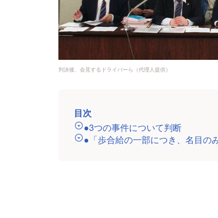
判決後、会見するドライバーら（代理人提供）
目次
●3つの事件について判断
●「歩合給の一部につき、名目の