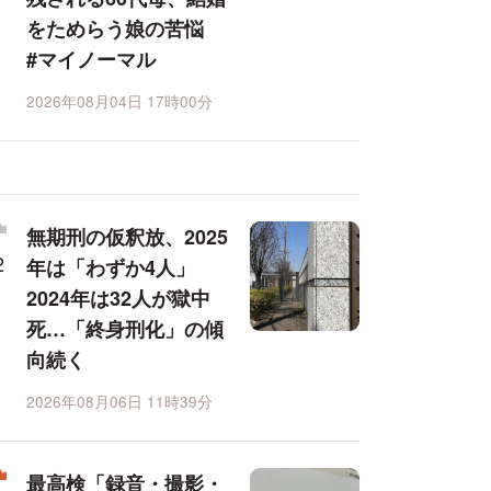
をためらう娘の苦悩
#マイノーマル
2026年08月04日 17時00分
無期刑の仮釈放、2025
年は「わずか4人」
2024年は32人が獄中
死…「終身刑化」の傾
向続く
2026年08月06日 11時39分
最高検「録音・撮影・