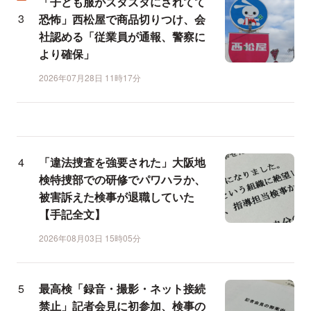
「子ども服がズタズタにされてて
恐怖」西松屋で商品切りつけ、会
社認める「従業員が通報、警察に
より確保」
2026年07月28日 11時17分
「違法捜査を強要された」大阪地
検特捜部での研修でパワハラか、
被害訴えた検事が退職していた
【手記全文】
2026年08月03日 15時05分
最高検「録音・撮影・ネット接続
禁止」記者会見に初参加、検事の