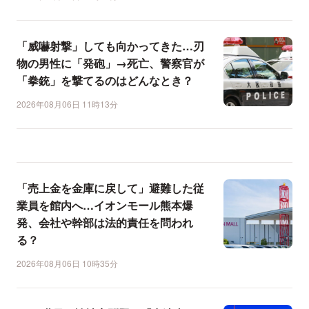
「威嚇射撃」しても向かってきた…刃
物の男性に「発砲」→死亡、警察官が
「拳銃」を撃てるのはどんなとき？
2026年08月06日 11時13分
「売上金を金庫に戻して」避難した従
業員を館内へ…イオンモール熊本爆
発、会社や幹部は法的責任を問われ
る？
2026年08月06日 10時35分