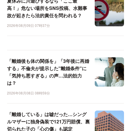
夏休みに川遊びするなら「ここ最
高！」危ない場所をSNS投稿、水難事
故が起きたら法的責任を問われる？
2026年08月09日 07時37分
「離婚後も体の関係を」「3年後に再婚
する」不倫夫が提示した"離婚条件"に
「気持ち悪すぎる」の声…法的効力
は？
2026年08月08日 08時59分
「離婚している」は嘘だった…シング
ルマザーに独身偽装で121万円賠償、裏
切られた子の「心の傷」も認定