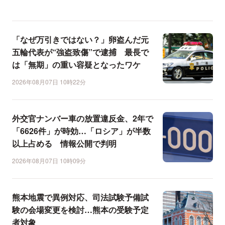
「なぜ万引きではない？」卵盗んだ元
五輪代表が“強盗致傷”で逮捕 最長で
は「無期」の重い容疑となったワケ
2026年08月07日 10時22分
外交官ナンバー車の放置違反金、2年で
「6626件」が時効…「ロシア」が半数
以上占める 情報公開で判明
2026年08月07日 10時09分
熊本地震で異例対応、司法試験予備試
験の会場変更を検討…熊本の受験予定
者対象