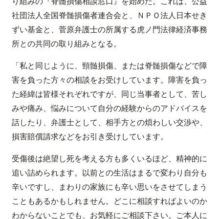
り組みの『脊髄損傷相談窓口』を始めた。これは、公益
社団法人全国脊髄損傷者連合会と、ＮＰＯ法人日本せき
ずい基金と、菅原弁護士の所属する虎ノ門法律経済事務
所との共同の取り組みとなる。
「私と同じように、頸髄損傷、または脊髄損傷などで障
害を負った方々の相談をお受けしています。障害を負っ
た経緯は皆様それぞれですが、同じ当事者として、苦し
みや痛み、悩みについて自分の経験からのアドバイスを
話したり、弁護士として、相手方との煩わしい交渉や、
損害賠償請求などをお引き受けしています。
受傷後は絶望し死を考える方も多くいるほど、精神的に
追い詰められます。以前との生活はまるで変わり自分も
辛いですし、まわりの家族にも辛い思いをさせてしまう
こともあるかもしれません。どこに相談すればよいのか
わからないことでも、お気軽にご相談下さい。ご本人に