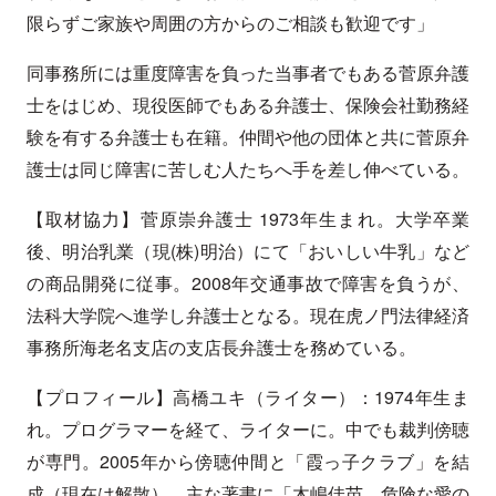
限らずご家族や周囲の方からのご相談も歓迎です」
同事務所には重度障害を負った当事者でもある菅原弁護
士をはじめ、現役医師でもある弁護士、保険会社勤務経
験を有する弁護士も在籍。仲間や他の団体と共に菅原弁
護士は同じ障害に苦しむ人たちへ手を差し伸べている。
【取材協力】菅原崇弁護士 1973年生まれ。大学卒業
後、明治乳業（現(株)明治）にて「おいしい牛乳」など
の商品開発に従事。2008年交通事故で障害を負うが、
法科大学院へ進学し弁護士となる。現在虎ノ門法律経済
事務所海老名支店の支店長弁護士を務めている。
【プロフィール】高橋ユキ（ライター）：1974年生ま
れ。プログラマーを経て、ライターに。中でも裁判傍聴
が専門。2005年から傍聴仲間と「霞っ子クラブ」を結
成（現在は解散）。主な著書に「木嶋佳苗 危険な愛の