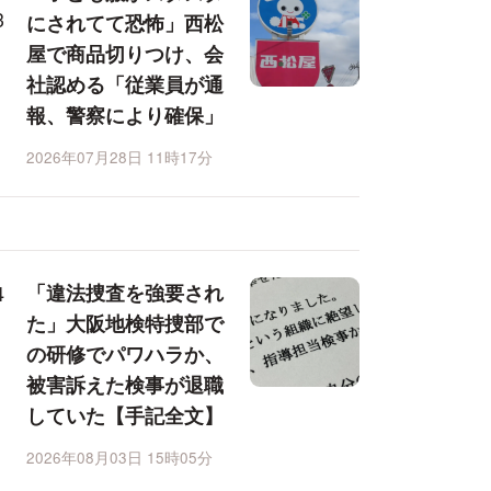
にされてて恐怖」西松
屋で商品切りつけ、会
社認める「従業員が通
報、警察により確保」
2026年07月28日 11時17分
「違法捜査を強要され
た」大阪地検特捜部で
の研修でパワハラか、
被害訴えた検事が退職
していた【手記全文】
2026年08月03日 15時05分