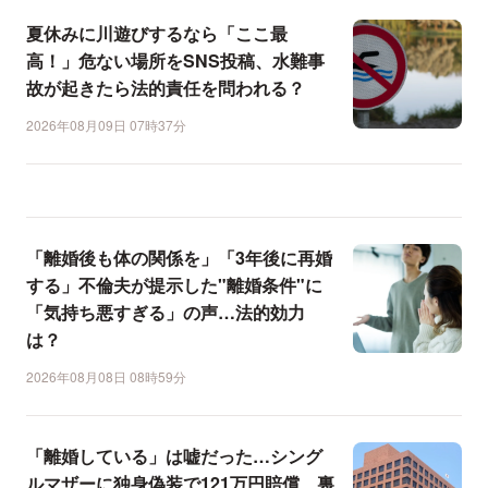
夏休みに川遊びするなら「ここ最
高！」危ない場所をSNS投稿、水難事
故が起きたら法的責任を問われる？
2026年08月09日 07時37分
「離婚後も体の関係を」「3年後に再婚
する」不倫夫が提示した"離婚条件"に
「気持ち悪すぎる」の声…法的効力
は？
2026年08月08日 08時59分
「離婚している」は嘘だった…シング
ルマザーに独身偽装で121万円賠償、裏