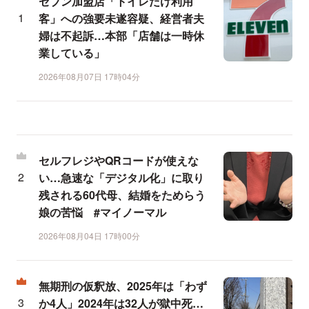
セブン加盟店「トイレだけ利用
客」への強要未遂容疑、経営者夫
婦は不起訴…本部「店舗は一時休
業している」
2026年08月07日 17時04分
セルフレジやQRコードが使えな
い…急速な「デジタル化」に取り
残される60代母、結婚をためらう
娘の苦悩 #マイノーマル
2026年08月04日 17時00分
無期刑の仮釈放、2025年は「わず
か4人」2024年は32人が獄中死…