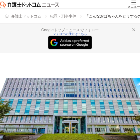
メニュー
弁護士ドットコム
犯罪・刑事事件
「こんなおばちゃんをどうするの
Googleトップニュースでフォロー
フォローの仕方はこちら