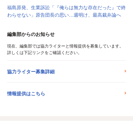
福島原発、生業訴訟「『俺らは無力な存在だった』で終
わらせない」原告団長の思い…週明け、最高裁弁論へ
編集部からのお知らせ
現在、編集部では協力ライターと情報提供を募集しています。
詳しくは下記リンクをご確認ください。
協力ライター募集詳細
情報提供はこちら