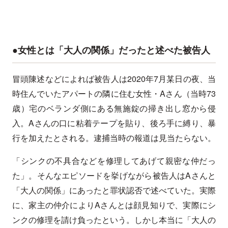
●女性とは「大人の関係」だったと述べた被告人
冒頭陳述などによれば被告人は2020年7月某日の夜、当
時住んでいたアパートの隣に住む女性・Aさん（当時73
歳）宅のベランダ側にある無施錠の掃き出し窓から侵
入。Aさんの口に粘着テープを貼り、後ろ手に縛り、暴
行を加えたとされる。逮捕当時の報道は見当たらない。
「シンクの不具合などを修理してあげて親密な仲だっ
た」。そんなエピソードを挙げながら被告人はAさんと
「大人の関係」にあったと罪状認否で述べていた。実際
に、家主の仲介によりAさんとは顔見知りで、実際にシ
ンクの修理を請け負ったという。しかし本当に「大人の