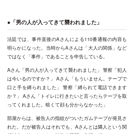
●「男の人が入ってきて襲われました」
法廷では、事件直後のAさんによる110番通報の内容も
明らかになった。当時からAさんは「大人の関係」など
ではなく「事件」であることを申告している。
Aさん「男の人が入ってきて襲われました」 警察「犯人
は今いるのですか？」 Aさん「もういません。テープで
口と手を縛られました」 警察「縛られて電話できます
か？」 Aさん「トイレに行きたいと言ったらテープを取
ってくれました。暗くて顔も分からなかった」
部屋からは、被告人の指紋がついたガムテープが発見さ
れた。だが被告人はそれでも、Aさんとは隣人という関