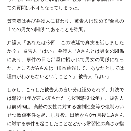
ての質問は不可となってしまった。
質問者は再び弁護人に替わり、被告人は改めて“合意の
上での男女の関係”であることを強調。
弁護人「あなたは今回、この法廷で真実を話しました
か？」 被告人「はい」 弁護人「Aさんとは男女の関係
にあり、事件の日も部屋に招かれて男女の関係になっ
た。ところがAさんは110番通報して、あなたとしては
理由がわからないということ？」 被告人「はい」
しかし、こうした被告人の言い分は認められず、判決で
は懲役11年が言い渡された（求刑懲役12年）。被告人
は前科9犯。高齢の女性に対する強制性交等や強制わい
せつ致傷事件を起こし服役。出所から3カ月後にAさん
に対する事件を起こしたことなどから常習性の高さが指