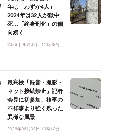
年は「わずか4人」
2024年は32人が獄中
死…「終身刑化」の傾
向続く
2026年08月06日 11時39分
最高検「録音・撮影・
ネット接続禁止」記者
会見に初参加、検事の
不祥事より強く残った
異様な風景
2026年08月05日 10時12分