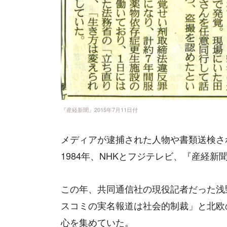
『産経新聞』2015年7月11日付
メディアが逮捕された人物や書類送検さ
1984年、NHKとフジテレビ、『産経新
この年、共同通信社の現役記者だった浅
スコミの実名報道は社会的制裁」と北欧
心を集めていた。