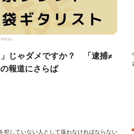
PIXTA）
」じゃダメですか？ 「逮捕≠
ろの報道にさらば
を犯していない人として扱わなければならない