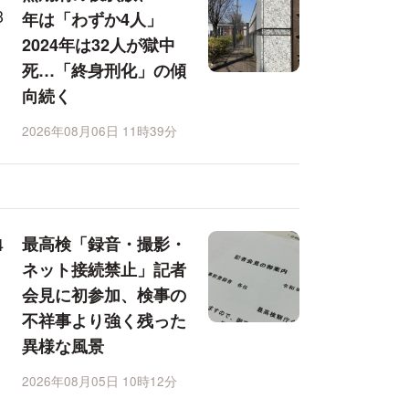
年は「わずか4人」
2024年は32人が獄中
死…「終身刑化」の傾
向続く
2026年08月06日 11時39分
最高検「録音・撮影・
ネット接続禁止」記者
会見に初参加、検事の
不祥事より強く残った
異様な風景
2026年08月05日 10時12分