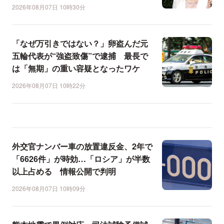
2026年08月07日 10時30分
「なぜ万引きではない？」卵盗んだ元
五輪代表が“強盗致傷”で逮捕 最長で
は「無期」の重い容疑となったワケ
2026年08月07日 10時22分
外交官ナンバー車の放置違反金、2年で
「6626件」が時効…「ロシア」が半数
以上占める 情報公開で判明
2026年08月07日 10時09分