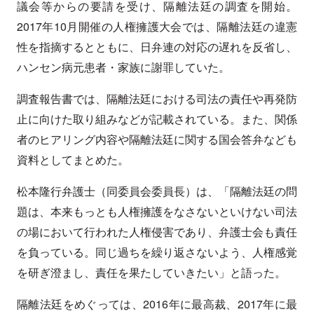
議会等からの要請を受け、隔離法廷の調査を開始。
2017年10月開催の人権擁護大会では、隔離法廷の違憲
性を指摘するとともに、日弁連の対応の遅れを反省し、
ハンセン病元患者・家族に謝罪していた。
調査報告書では、隔離法廷における司法の責任や再発防
止に向けた取り組みなどが記載されている。また、関係
者のヒアリング内容や隔離法廷に関する国会答弁なども
資料としてまとめた。
松本隆行弁護士（同委員会委員長）は、「隔離法廷の問
題は、本来もっとも人権擁護をなさないといけない司法
の場において行われた人権侵害であり、弁護士会も責任
を負っている。同じ過ちを繰り返さないよう、人権感覚
を研ぎ澄まし、責任を果たしていきたい」と語った。
隔離法廷をめぐっては、2016年に最高裁、2017年に最