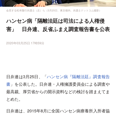
会見する松本隆行弁護士（左）ら（3月25日、東京都内、弁護士ドットコム撮影）
ハンセン病「隔離法廷は司法による人権侵
害」 日弁連、反省ふまえ調査報告書を公表
2020年03月25日 17時59分
日弁連は3月25日、「
ハンセン病『隔離法廷』調査報告
書
」を公表した。日弁連・人権擁護委員会による調査や
最高裁、厚労省からの開示資料などの検討を踏まえてま
とめた。
日弁連は、2015年8月に全国ハンセン病療養所入所者協