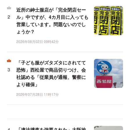
近所の紳士服店が「完全閉店セー
ル」中ですが、4カ月目に入っても
営業しています。問題ないのでし
ょうか？
2026年08月02日 09時42分
「子ども服がズタズタにされてて
恐怖」西松屋で商品切りつけ、会
社認める「従業員が通報、警察に
より確保」
2026年07月28日 11時17分
「違法捜査を強要された」大阪地