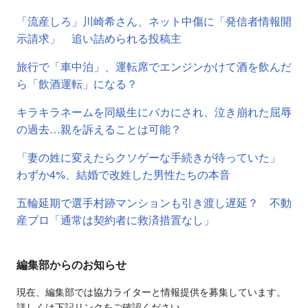
「流産しろ」川崎希さん、ネット中傷に「発信者情報開
示請求」 追い詰められる投稿主
旅行で「車中泊」、運転席でエンジンかけて酒を飲んだ
ら「飲酒運転」になる？
キラキラネームを同級生にバカにされ、泣き崩れた屈辱
の過去…親を訴えることは可能？
「妻の姓に変えたらクソゲーな手続きが待っていた」
わずか4%、結婚で改姓した男性たちの本音
五輪延期で選手村跡マンションも引き渡し遅延？ 不動
産プロ「通常は契約者に救済措置なし」
編集部からのお知らせ
現在、編集部では協力ライターと情報提供を募集しています。
詳しくは下記リンクをご確認ください。