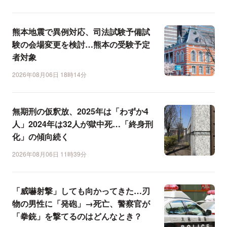
熊本地震で異例対応、司法試験予備試
験の会場変更を検討…熊本の受験予定
者対象
2026年08月06日 18時14分
無期刑の仮釈放、2025年は「わずか4
人」2024年は32人が獄中死…「終身刑
化」の傾向続く
2026年08月06日 11時39分
「威嚇射撃」しても向かってきた…刃
物の男性に「発砲」→死亡、警察官が
「拳銃」を撃てるのはどんなとき？