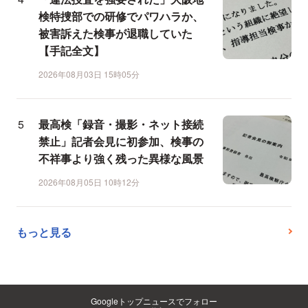
検特捜部での研修でパワハラか、
被害訴えた検事が退職していた
【手記全文】
2026年08月03日 15時05分
最高検「録音・撮影・ネット接続
禁止」記者会見に初参加、検事の
不祥事より強く残った異様な風景
2026年08月05日 10時12分
もっと見る
Googleトップニュースでフォロー