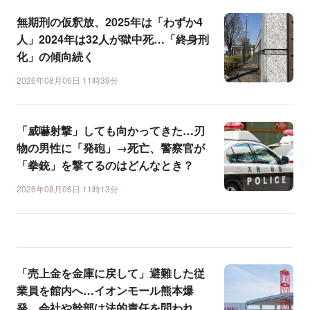
無期刑の仮釈放、2025年は「わずか4
人」2024年は32人が獄中死…「終身刑
化」の傾向続く
2026年08月06日 11時39分
「威嚇射撃」しても向かってきた…刃
物の男性に「発砲」→死亡、警察官が
「拳銃」を撃てるのはどんなとき？
2026年08月06日 11時13分
「売上金を金庫に戻して」避難した従
業員を館内へ…イオンモール熊本爆
発、会社や幹部は法的責任を問われ