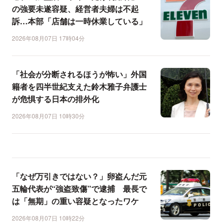
の強要未遂容疑、経営者夫婦は不起
訴…本部「店舗は一時休業している」
2026年08月07日 17時04分
「社会が分断されるほうが怖い」外国
籍者を四半世紀支えた鈴木雅子弁護士
が危惧する日本の排外化
2026年08月07日 10時30分
「なぜ万引きではない？」卵盗んだ元
五輪代表が“強盗致傷”で逮捕 最長で
は「無期」の重い容疑となったワケ
2026年08月07日 10時22分