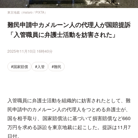
東京地裁（mataro / PIXTA）
難民申請中カメルーン人の代理人が国賠提訴
「入管職員に弁護士活動を妨害された」
2025年11月10日 16時40分
#国家賠償
#入管
#難民
入管職員に弁護士活動を組織的に妨害されたとして、難
民申請中のカメルーン人の代理人をつとめる弁護士が、
国を相手取り、国家賠償法に基づいて損害賠償など660
万円を求める訴訟を東京地裁に起こした。提訴は11月7
日付。