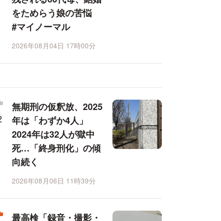
をためらう娘の苦悩
#マイノーマル
2026年08月04日 17時00分
無期刑の仮釈放、2025
年は「わずか4人」
2024年は32人が獄中
死…「終身刑化」の傾
向続く
2026年08月06日 11時39分
最高検「録音・撮影・