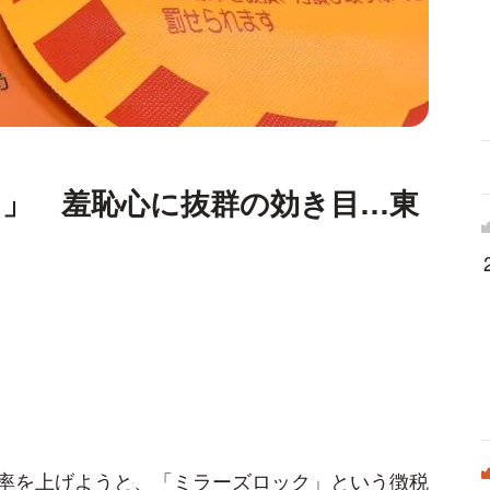
ク」 羞恥心に抜群の効き目…東
率を上げようと、「ミラーズロック」という徴税