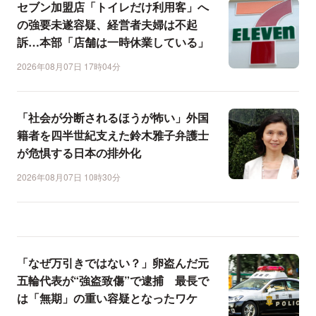
セブン加盟店「トイレだけ利用客」へ
の強要未遂容疑、経営者夫婦は不起
訴…本部「店舗は一時休業している」
2026年08月07日 17時04分
「社会が分断されるほうが怖い」外国
籍者を四半世紀支えた鈴木雅子弁護士
が危惧する日本の排外化
2026年08月07日 10時30分
「なぜ万引きではない？」卵盗んだ元
五輪代表が“強盗致傷”で逮捕 最長で
は「無期」の重い容疑となったワケ