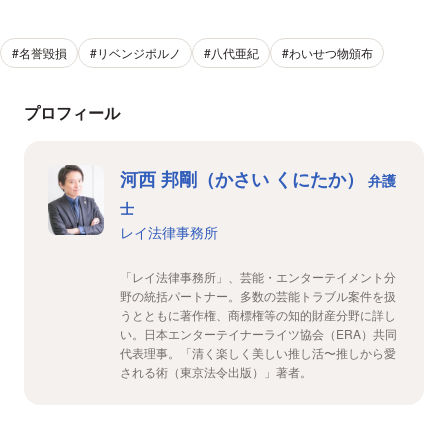
#名誉毀損
#リベンジポルノ
#八代亜紀
#わいせつ物頒布
プロフィール
河西 邦剛（かさい くにたか）
弁護
士
レイ法律事務所
「レイ法律事務所」、芸能・エンターテイメント分
野の統括パートナー。多数の芸能トラブル案件を扱
うとともに著作権、商標権等の知的財産分野に詳し
い。日本エンターテイナーライツ協会（ERA）共同
代表理事。「清く楽しく美しい推し活〜推しから愛
される術（東京法令出版）」著者。