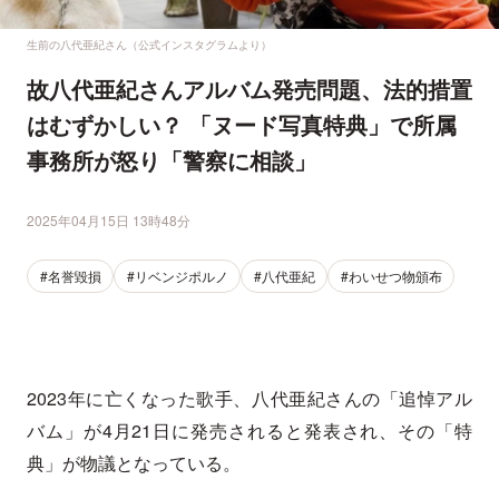
生前の八代亜紀さん（公式インスタグラムより）
故八代亜紀さんアルバム発売問題、法的措置
はむずかしい？ 「ヌード写真特典」で所属
事務所が怒り「警察に相談」
2025年04月15日 13時48分
#名誉毀損
#リベンジポルノ
#八代亜紀
#わいせつ物頒布
2023年に亡くなった歌手、八代亜紀さんの「追悼アル
バム」が4月21日に発売されると発表され、その「特
典」が物議となっている。