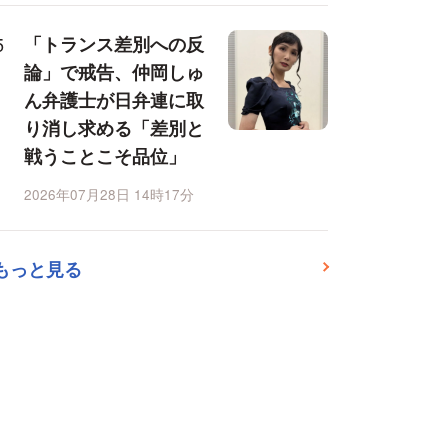
「トランス差別への反
論」で戒告、仲岡しゅ
ん弁護士が日弁連に取
り消し求める「差別と
戦うことこそ品位」
2026年07月28日 14時17分
もっと見る