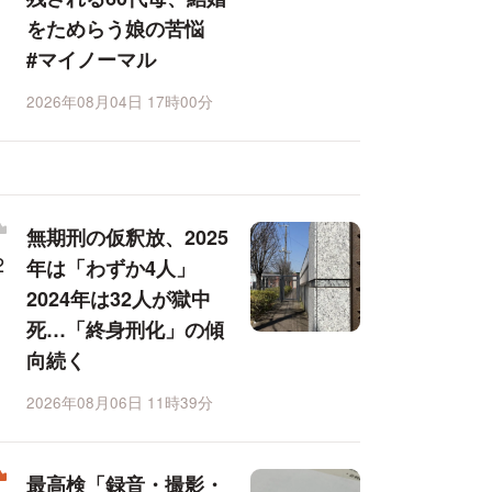
をためらう娘の苦悩
#マイノーマル
2026年08月04日 17時00分
無期刑の仮釈放、2025
年は「わずか4人」
2024年は32人が獄中
死…「終身刑化」の傾
向続く
2026年08月06日 11時39分
最高検「録音・撮影・