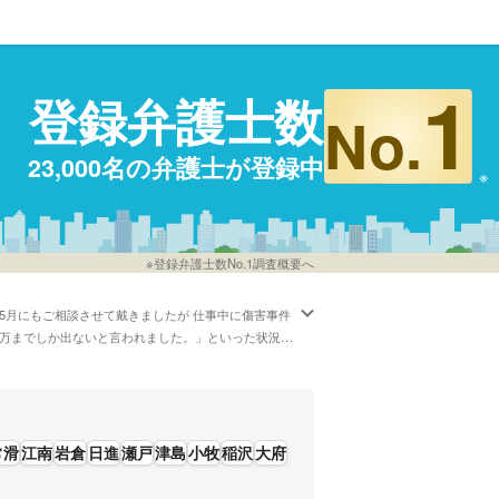
1
登録弁護士数
No.
23,000名の弁護士が登録中
※登録弁護士数No.1調査概要へ
5月にもご相談させて戴きましたが 仕事中に傷害事件
0万までしか出ないと言われました。」といった状況に
護士費用をカード払いで受付している弁護士といった
弁護士の選び方などの情報はだいたい調査したけど、
。弁護士の中には「■ 「公認会計士」「税理士」
プランナー」等と連携し,労働紛争を解決します。」
ら、成功報酬金額や報酬基準などの希望を踏まえて、
常滑
江南
岩倉
日進
瀬戸
津島
小牧
稲沢
大府