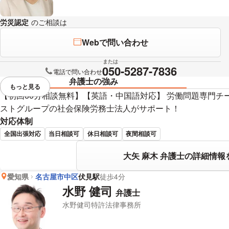
労災認定
のご相談は
下記のリンクからお問い合わせください。
Webで問い合わせ
または
050-5287-7836
電話で問い合わせ
弁護士の強み
もっと見る
視覚的に省略されている要素を
【初回60分相談無料】【英語・中国語対応】 労働問題専門チ
ストグループの社会保険労務士法人がサポート！
対応体制
全国出張対応
当日相談可
休日相談可
夜間相談可
大矢 麻木 弁護士の詳細情報
愛知県
名古屋市中区
伏見駅
徒歩4分
水野 健司
弁護士
水野健司特許法律事務所