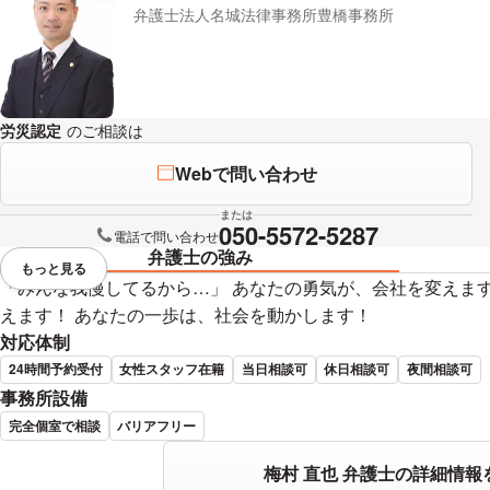
弁護士法人名城法律事務所豊橋事務所
労災認定
のご相談は
下記のリンクからお問い合わせください。
Webで問い合わせ
または
050-5572-5287
電話で問い合わせ
弁護士の強み
もっと見る
視覚的に省略されている要素を
「みんな我慢してるから…」 あなたの勇気が、会社を変えま
えます！ あなたの一歩は、社会を動かします！
対応体制
24時間予約受付
女性スタッフ在籍
当日相談可
休日相談可
夜間相談可
事務所設備
完全個室で相談
バリアフリー
梅村 直也 弁護士の詳細情報