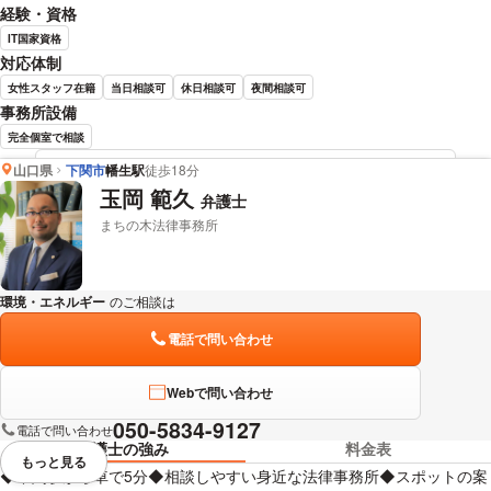
経験・資格
IT国家資格
対応体制
女性スタッフ在籍
当日相談可
休日相談可
夜間相談可
事務所設備
完全個室で相談
山口県
下関市
幡生駅
徒歩18分
内田 悠太 弁護士の詳細情報を見る
玉岡 範久
弁護士
まちの木法律事務所
環境・エネルギー
のご相談は
下記のリンクからお問い合わせください。
電話で問い合わせ
Webで問い合わせ
050-5834-9127
電話で問い合わせ
弁護士の強み
料金表
もっと見る
視覚的に省略されている要素を
◆下関駅から車で5分◆相談しやすい身近な法律事務所◆スポットの案