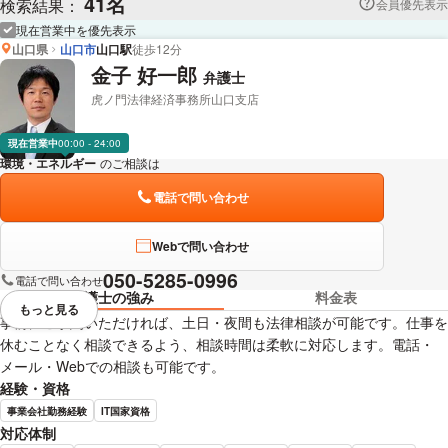
41名
検索結果：
会員優先表示
現在営業中を優先表示
山口県
山口市
山口駅
徒歩12分
金子 好一郎
弁護士
虎ノ門法律経済事務所山口支店
現在営業中
00:00 - 24:00
環境・エネルギー
のご相談は
下記のリンクからお問い合わせください。
電話で問い合わせ
Webで問い合わせ
050-5285-0996
電話で問い合わせ
弁護士の強み
料金表
もっと見る
視覚的に省略されている要素を
事前にご予約いただければ、土日・夜間も法律相談が可能です。仕事を
休むことなく相談できるよう、相談時間は柔軟に対応します。電話・
メール・Webでの相談も可能です。
経験・資格
事業会社勤務経験
IT国家資格
対応体制