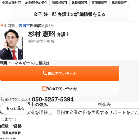
全国出張対応
24時間予約受付
当日相談可
休日相談可
夜間相談可
電話相談可
金子 好一郎 弁護士の詳細情報を見る
山口県
岩国市
岩国駅
徒歩3分
杉村 憲昭
弁護士
杉村法律事務所
環境・エネルギー
のご相談は
下記のリンクからお問い合わせください。
電話で問い合わせ
Webで問い合わせ
050-5257-5394
電話で問い合わせ
弁護士の強み
料金表
もっと見る
視覚的に省略されている要素を
御社の業界・状況を理解し、目指す企業の姿を実現するサポートをいた
します！
経験・資格
冤罪弁護経験