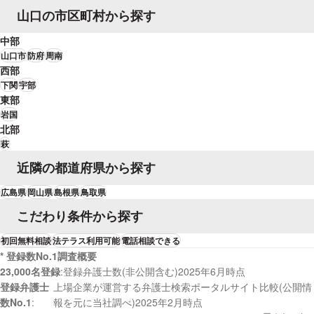
内に停泊又は侵入した船舶は、その地位を現実に侵害する妨害物である、と
山口の市区町村から探す
いう整理です。ここで重要なのは、この「工事遂行権」が私的な契約上利益
にとどまらず、港湾法・港則法による公的な管理秩序に裏打ちされているこ
中部
とです。まず港湾法は、港湾について、秩序ある整備と適正な運営を図るこ
山口市
防府
周南
とを目的に据えており、港湾区域の水域利用も自由放任には委ねていませ
西部
ん。また、国土交通省の公表資料では、港湾区域の水域占用については港湾
下関
宇部
法37条に基づく港湾管理者の許可が必要であり、港湾管理者は「港湾区域を
東部
良好な状態に維持する」責任を負うことが示されています。さらに、港湾区
域内の占用等は、港湾の利用・保全に著しく影響を与えないよう管理される
岩国
べきものと整理されています。そうすると、浚渫工事の施工区域は、単に誰
北部
でも自由に船をとどめてよい場所ではなく、港湾管理秩序の下で適正利用が
萩
予定された空間であるといえます。次に港則法は、特定港内又はその境界附
近隣の都道府県から探す
近で工事又は作業をしようとする者に港長の許可を要求しており、さらに港
長は、船舶交通の安全のため必要があると認めるときは、特定港内において
広島県
岡山県
島根県
鳥取県
航路又は区域を指定して、船舶の交通を制限し又は禁止することができま
す。すなわち、港内工事は、単なる私人間の作業ではなく、港内交通秩序と
こだわり条件から探す
安全管理の枠組みの中で実施されるものです。したがって、適法に進行中の
浚渫工事区域に第三者船舶が居座り続けることは、単に請負業者の作業を妨
初回無料相談
法テラス利用可能
電話相談できる
げるにとどまらず、港内の交通安全秩序にも反する態様として評価しやすく
* 登録数No.1調査概要
なります。このようにみると、船舶撤去の断行仮処分は、単なる占有回復や
23,000名登録
登録弁護士数(非公開含む)2025年6月時点
便宜的措置ではありません。施工区域における浚渫工事遂行権を保全し、港
登録弁護士
上場企業が運営する弁護士検索ポータルサイト比較(公開情
湾管理秩序及び港内交通秩序のもとで予定された適法な工事を現実に継続さ
せるための措置として位置づけられます。しかも、浚渫工事は天候、潮位、
数No.1
報を元に当社調べ)2025年2月時点
作業船配置、関係船舶の航行調整などに強く制約されるため、工事妨害を放