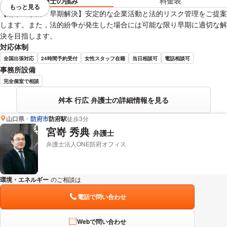
弁護士の強み
料金表
もっと見る
視覚的に省略されている要素を
【紛争の予防・早期解決】安定的な企業活動と法的リスク管理をご提案
します。また，法的紛争が発生した場合には可能な限り早期に適切な解
決を目指します。
対応体制
全国出張対応
24時間予約受付
女性スタッフ在籍
当日相談可
電話相談可
事務所設備
完全個室で相談
舛本 行広 弁護士の詳細情報を見る
山口県
防府市
防府駅
徒歩3分
宮嵜 秀典
弁護士
弁護士法人ONE防府オフィス
環境・エネルギー
のご相談は
下記のリンクからお問い合わせください。
電話で問い合わせ
Webで問い合わせ