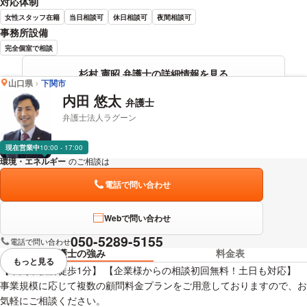
対応体制
女性スタッフ在籍
当日相談可
休日相談可
夜間相談可
事務所設備
完全個室で相談
杉村 憲昭 弁護士の詳細情報を見る
山口県
下関市
内田 悠太
弁護士
弁護士法人ラグーン
現在営業中
10:00 - 17:00
環境・エネルギー
のご相談は
下記のリンクからお問い合わせください。
電話で問い合わせ
Webで問い合わせ
050-5289-5155
電話で問い合わせ
弁護士の強み
料金表
もっと見る
視覚的に省略されている要素を
【下関市役所徒歩1分】 【企業様からの相談初回無料！土日も対応】
事業規模に応じて複数の顧問料金プランをご用意しておりますので、お
気軽にご相談ください。