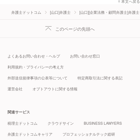
本文へ戻る
置した場合の不利益は事後的な金銭賠償では填補しきれないことが多く、ま
さに「著しい損害」又は「急迫の危険」を避ける必要が高い類型といえま
弁護士ドットコム
[山口]弁護士
[山口][企業法務・顧問弁護士]弁護士
す。その意味で、本件のように、浚渫工事遂行権を被保全権利とし、妨害船
舶の撤去を断行仮処分によって求める構成は、実務上きわめて示唆的です。
このページの先頭へ
海上・港湾工事の紛争では、しばしば「本案で争えばよい」「損害賠償で足
りる」と見られがちですが、工程の停止自体が重大な損害であり、しかもそ
の工事が港湾の利用・保全という公共的機能と結びついている以上、保全段
階で現場回復を図る必要性は小さくありません。港湾法・港則法を背景に置
くことで、その必要性と相当性は、より説得的に基礎づけられることになり
よくあるお問い合わせ・ヘルプ
お問い合わせ窓口
ます。
利用規約・プライバシーの考え方
外部送信規律事項の公表等について
特定商取引法に関する表記
運営会社
オプトアウトに関する情報
関連サービス
税理士ドットコム
クラウドサイン
BUSINESS LAWYERS
弁護士ドットコムキャリア
プロフェッショナルテック総研