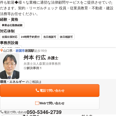
件も歓迎◆様々な業種に適切な法律顧問サービスをご提供させていた
だきます。契約・リーガルチェック 役員・従業員教育・不動産・建設
法務等お任せください。
経験・資格
事業会社勤務経験
対応体制
全国出張対応
24時間予約受付
当日相談可
休日相談可
事務所設備
完全個室で相談
山口県
岩国市
岩国駅
徒歩16分
舛本 行広
弁護士
玉岡 範久 弁護士の詳細情報を見る
弁護士法人森重法律事務所
解決事例 1
環境・エネルギー
のご相談は
下記のリンクからお問い合わせください。
電話で問い合わせ
Webで問い合わせ
050-5346-2739
電話で問い合わせ