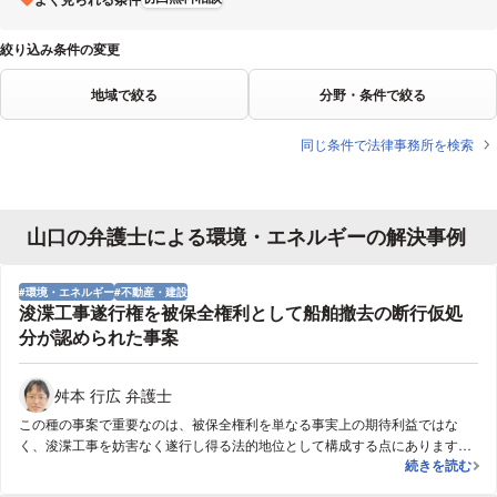
絞り込み条件の変更
地域で絞る
分野・条件で絞る
同じ条件で法律事務所を検索
山口の弁護士による環境・エネルギーの解決事例
環境・エネルギー
不動産・建設
浚渫工事遂行権を被保全権利として船舶撤去の断行仮処
分が認められた事案
舛本 行広 弁護士
この種の事案で重要なのは、被保全権利を単なる事実上の期待利益ではな
く、浚渫工事を妨害なく遂行し得る法的地位として構成する点にあります。
浚渫工事遂行
続きを読む
すなわち、申立人は、発注契約、施工計画、施工区域の利用関係、関係官庁
との調整等を前提として、適法に工事を進める地位を有しており、施工区域