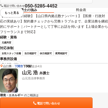
050-5285-4452
電話で問い合わせ
弁護士の強み
料金表
もっと見る
視覚的に省略されている要素を
【裁判官15年の経験】【山口県内拠点数ナンバー１】【医療・行政対
応の実績あり】契約書チェックから労務トラブルまで、企業法務を継続
的にサポート｜パートナーとして丁寧にお話を伺います【上場企業から
フリーランスまで対応】
経験・資格
元裁判官
対応体制
女性スタッフ在籍
当日相談可
休日相談可
夜間相談可
事務所設備
完全個室で相談
山口県
下関市
下関駅
徒歩4分
山元 浩
弁護士
宮嵜 秀典 弁護士の詳細情報を見る
山元浩法律事務所
環境・エネルギー
のご相談は
下記のリンクからお問い合わせください。
電話で問い合わせ