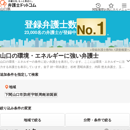
山口県
閲覧履歴
お気に入り
メニュー
1
登録弁護士数
No.
23,000名の弁護士が登録中
※登録弁護士数No.1調査概要へ
山口
の環境・エネルギーに強い弁護士
山口の環境・エネルギーの条件に近い弁護士を表示しています。ここには環境・エネルギーに注
力する弁護士を表示しています。金子 好一郎弁護士、杉村 憲昭弁護士、内田 悠太弁護士、玉岡
範久弁護士、舛本 行広弁護士などの電話・メールの問合せ情報から、口コミや評判・土日祝日
追加条件を指定して検索
の休日法律相談や無料相談の可否など、充実した専門情報で心強い弁護士をお探しください。
地域
下関
山口市
防府
宇部
周南
岩国
萩
絞り込み条件の変更
地域で絞る
分野・条件で絞る