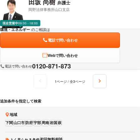
田坂 尚樹
弁護士
岡野法律事務所山口支店
現在営業中
09:00 - 18:00
環境・エネルギー
のご相談は
下記のリンクからお問い合わせください。
電話で問い合わせ
Webで問い合わせ
0120-871-873
電話で問い合わせ
1ページ / 全3ページ
追加条件を指定して検索
地域
下関
山口市
防府
宇部
周南
岩国
萩
初回無料相談
よく見られる条件