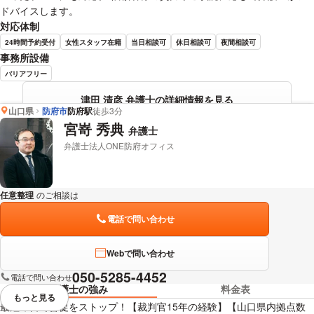
ドバイスします。
対応体制
24時間予約受付
女性スタッフ在籍
当日相談可
休日相談可
夜間相談可
事務所設備
バリアフリー
津田 清彦 弁護士の詳細情報を見る
山口県
防府市
防府駅
徒歩3分
宮嵜 秀典
弁護士
弁護士法人ONE防府オフィス
任意整理
のご相談は
下記のリンクからお問い合わせください。
電話で問い合わせ
Webで問い合わせ
050-5285-4452
電話で問い合わせ
弁護士の強み
料金表
もっと見る
視覚的に省略されている要素を
最短即日で督促をストップ！【裁判官15年の経験】【山口県内拠点数