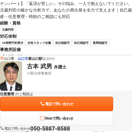
ナンバー１】「返済が苦しい」その悩み、一人で抱えないでください。
元裁判官の確かな分析力で、あなたの再出発を全力で支えます｜自己破
産・任意整理・時効のご相談にも対応
経験・資格
元裁判官
対応体制
24時間予約受付
女性スタッフ在籍
当日相談可
休日相談可
夜間相談可
事務所設備
完全個室で相談
山口県
山口市
新山口駅
徒歩5分
古本 武男
弁護士
宮嵜 秀典 弁護士の詳細情報を見る
小郡法律事務所
任意整理
のご相談は
下記のリンクからお問い合わせください。
電話で問い合わせ
Webで問い合わせ
050-5887-8588
電話で問い合わせ