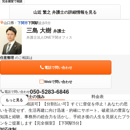
完全個室で相談
山近 繁之 弁護士の詳細情報を見る
山口県
下関市
下関駅
徒歩5分
三島 大樹
弁護士
弁護士法人ONE下関オフィス
任意整理
のご相談は
下記のリンクからお問い合わせください。
電話で問い合わせ
Webで問い合わせ
050-5283-6846
電話で問い合わせ
弁護士の強み
料金表
もっと見る
視覚的に省略されている要素を
【LINE・WEB相談可】【分割払い可】すぐに督促を停止！あなたの思
いを否定せず、生活再建に向け迅速・的確にサポート。破産法の豊富な
知識と経験、事務所の総合力を活かし、手続き後の人生を見据えたプラ
ンをご提案します【完全個室】【下関駅5分】
対応体制