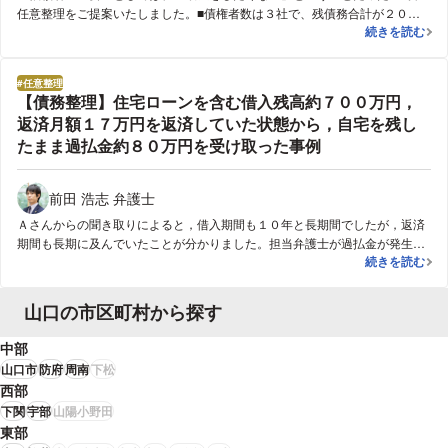
任意整理をご提案いたしました。■債権者数は３社で、残債務合計が２００
破産をせず、
続きを読む
万円任意整理で、返済期間は5年、月３万円の返済に圧縮し、解決に至りま
した。
任意整理
【債務整理】住宅ローンを含む借入残高約７００万円，
返済月額１７万円を返済していた状態から，自宅を残し
たまま過払金約８０万円を受け取った事例
前田 浩志 弁護士
Ａさんからの聞き取りによると，借入期間も１０年と長期間でしたが，返済
期間も長期に及んでいたことが分かりました。担当弁護士が過払金が発生し
【債務整理】
続きを読む
ている可能性が高いと考え，借入先に対する過払金があるか否かを調査しま
した。その結果，Ａさんには多額の過払金を請求しうる権利があることが分
かりました。Ａさんとしては，1円でも多く過払金を回収し，弁済原資にし
山口の市区町村から探す
たいところでした。しかし，任意の交渉では過払金の利息はおろか元金も満
額では支払うことに応じてもらえませんでした。そこで，借入先の３社に対
中部
して裁判を起こし過払金を請求しました。その結果２００万円以上の過払金
山口市
防府
周南
下松
の回収に成功しました。次に，回収した過払金を弁済原資として，Ａさんの
西部
借金を一括で全額を弁済しました。最終的な結果として，住宅ローンを除く
下関
宇部
山陽小野田
借金をすべて弁済した上で，過払金約８０万円を獲得することができまし
東部
た。住宅ローンの借金は残ったものの，Ａさんの借入残高は約３００万円に