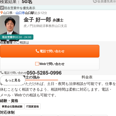
50名
検索結果：
会員優先表示
現在営業中を優先表示
山口県
山口市
山口駅
徒歩12分
金子 好一郎
弁護士
虎ノ門法律経済事務所山口支店
現在営業中
00:00 - 24:00
任意整理
のご相談は
下記のリンクからお問い合わせください。
電話で問い合わせ
Webで問い合わせ
050-5285-0996
電話で問い合わせ
弁護士の強み
料金表
もっと見る
視覚的に省略されている要素を
事前にご予約いただければ、土日・夜間も法律相談が可能です。仕事を
休むことなく相談できるよう、相談時間は柔軟に対応します。電話・
メール・Webでの相談も可能です。
経験・資格
事業会社勤務経験
IT国家資格
対応体制