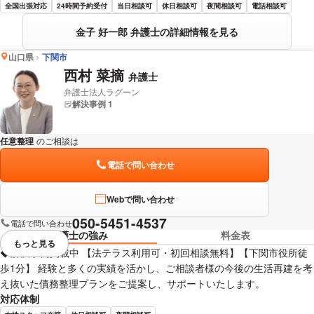
全国出張対応
24時間予約受付
当日相談可
休日相談可
夜間相談可
電話相談可
金子 好一郎 弁護士の詳細情報を見る
山口県
下関市
西村 菜摘
弁護士
弁護士法人ラグーン
解決事例 1
任意整理
のご相談は
下記のリンクからお問い合わせください。
電話で問い合わせ
Webで問い合わせ
050-5451-4537
電話で問い合わせ
弁護士の強み
料金表
もっと見る
視覚的に省略されている要素を
◆解決事例掲載中 【法テラス利用可・初回相談無料】【下関市役所徒
歩1分】 経験と多くの実績を活かし、ご相談者様の今後の生活再建を考
え抜いた債務整理プランをご提案し、サポートいたします。
対応体制