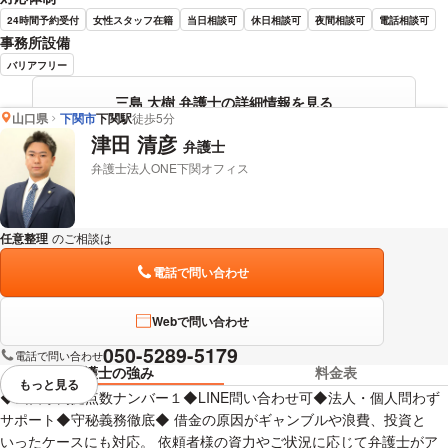
24時間予約受付
女性スタッフ在籍
当日相談可
休日相談可
夜間相談可
電話相談可
事務所設備
バリアフリー
三島 大樹 弁護士の詳細情報を見る
山口県
下関市
下関駅
徒歩5分
津田 清彦
弁護士
弁護士法人ONE下関オフィス
任意整理
のご相談は
下記のリンクからお問い合わせください。
電話で問い合わせ
Webで問い合わせ
050-5289-5179
電話で問い合わせ
弁護士の強み
料金表
もっと見る
視覚的に省略されている要素を
◆山口県内拠点数ナンバー１◆LINE問い合わせ可◆法人・個人問わず
サポート◆守秘義務徹底◆ 借金の原因がギャンブルや浪費、投資と
いったケースにも対応。 依頼者様の資力やご状況に応じて弁護士がア