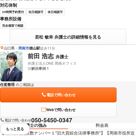
対応体制
24時間予約受付
当日相談可
休日相談可
事務所設備
完全個室で相談
若松 敏幸 弁護士の詳細情報を見る
山口県
周南市
徳山駅
徒歩11分
前田 浩志
弁護士
弁護士法人ONE 周南オフィス
解決事例 1
任意整理
のご相談は
下記のリンクからお問い合わせください。
電話で問い合わせ
Webで問い合わせ
050-5450-0347
電話で問い合わせ
弁護士の強み
料金表
もっと見る
視覚的に省略されている要素を
【山口県内拠点数ナンバー１"旧大賀綜合法律事務所"】【周南市役所近