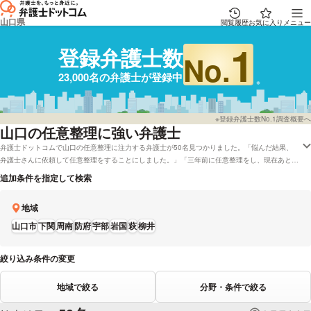
山口県
閲覧履歴
お気に入り
メニュー
1
登録弁護士数
No.
23,000名の弁護士が登録中
※登録弁護士数No.1調査概要へ
山口
の任意整理に強い弁護士
弁護士ドットコムで山口の任意整理に注力する弁護士が50名見つかりました。「悩んだ結果、
弁護士さんに依頼して任意整理をすることにしました。」「三年前に任意整理をし、現在あと二
社でそれぞれ5000円と23000円の残金です。」などの事情を抱えています。弁護士ドットコム
追加条件を指定して検索
では弁護士費用を分割払いで受付してくれる弁護士や山口で着手金無料で対応している弁護士と
いった様々な条件で探すことができます。具体的には「任意整理で強い弁護士や口コミの評価が
地域
良い弁護士の選び方などの情報は詳しくチェックしたけど、山口周辺の弁護士を費用で検討した
い」などのニーズにも応えることができます。弁護士の中には「もしあなたが、「弁護士費用が
山口市
下関
周南
防府
宇部
岩国
萩
柳井
かかるだけで、借金の問題は解決しないのでは?」「過払い金というのはよく聞くが、本当は取
り返せないのではないか」などと思っていたとすれば、それは大きな誤解です。」とおっしゃる
絞り込み条件の変更
方もいます。任意整理に悩んでいる方は本サイトに登録している弁護士の中から、資格や経歴な
どの希望を考慮して、自分に合った法律事務所や弁護士に問合せをしてみてはいかがでしょう
か。
地域で絞る
分野・条件で絞る