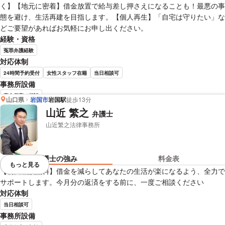
く】【地元に密着】借金放置で給与差し押さえになることも！最悪の事
態を避け、生活再建を目指します。【個人再生】「自宅は守りたい」な
どご要望があればお気軽にお申し出ください。
経験・資格
冤罪弁護経験
対応体制
24時間予約受付
女性スタッフ在籍
当日相談可
事務所設備
完全個室で相談
山口県
岩国市
岩国駅
徒歩13分
山近 繁之
弁護士
前田 浩志 弁護士の詳細情報を見る
山近繁之法律事務所
弁護士の強み
料金表
もっと見る
視覚的に省略されている要素を
【初回相談無料】借金を減らしてあなたの生活が楽になるよう、全力で
サポートします。今月分の返済をする前に、一度ご相談ください
対応体制
当日相談可
事務所設備