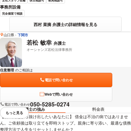
女性スタッフ在籍
休日相談可
夜間相談可
事務所設備
完全個室で相談
西村 菜摘 弁護士の詳細情報を見る
山口県
下関市
若松 敏幸
弁護士
オーシャンズ若松法律事務所
任意整理
のご相談は
下記のリンクからお問い合わせください。
電話で問い合わせ
Webで問い合わせ
050-5285-0274
電話で問い合わせ
弁護士の強み
料金表
もっと見る
視覚的に省略されている要素を
【借金問題から抜け出したいあなたに】 借金は不治の病ではありませ
ん。ご依頼後は取り立てを即時ストップ。親身に寄り添い、最適な債務
整理方法で人生をリセットしませんか？