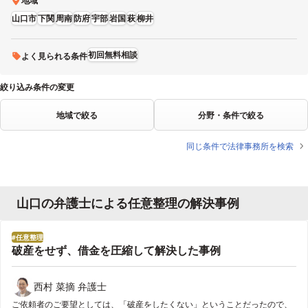
地域
山口市
下関
周南
防府
宇部
岩国
萩
柳井
初回無料相談
よく見られる条件
絞り込み条件の変更
地域で絞る
分野・条件で絞る
同じ条件で法律事務所を検索
山口の弁護士による任意整理の解決事例
任意整理
破産をせず、借金を圧縮して解決した事例
西村 菜摘 弁護士
ご依頼者のご要望としては、「破産をしたくない」ということだったので、