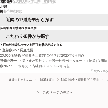
まで減額し，毎月の弁済額を２万５０００円に減らすことができました。Ａ
岩国
柳井
光
周防大島
和木
上関
田布施
平生
さんの当初の希望どおり，自宅を残すことができ，職場にも知られることな
北部
く債務整理を行うことができました。
萩
長門
美祢
阿武
近隣の都道府県から探す
広島県
岡山県
島根県
鳥取県
こだわり条件から探す
初回無料相談
法テラス利用可能
電話相談できる
* 登録数No.1調査概要
23,000名登録
登録弁護士数(非公開含む)2025年6月時点
登録弁護士
上場企業が運営する弁護士検索ポータルサイト比較(公開情
数No.1
報を元に当社調べ)2025年2月時点
本文へ戻る
弁護士ドットコム
[山口]弁護士
[山口][借金・債務整理]弁護士
[
このページの先頭へ