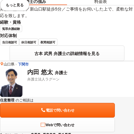
弁護士の強み
料金表
もっと見る
視覚的に省略されている要素を
弁護士歴18年／新山口駅徒歩5分／ご事情をお伺いした上で、柔軟な対
応を致します。
経験・資格
冤罪弁護経験
対応体制
当日相談可
休日相談可
夜間相談可
古本 武男 弁護士の詳細情報を見る
山口県
下関市
内田 悠太
弁護士
弁護士法人ラグーン
任意整理
のご相談は
下記のリンクからお問い合わせください。
電話で問い合わせ
Webで問い合わせ