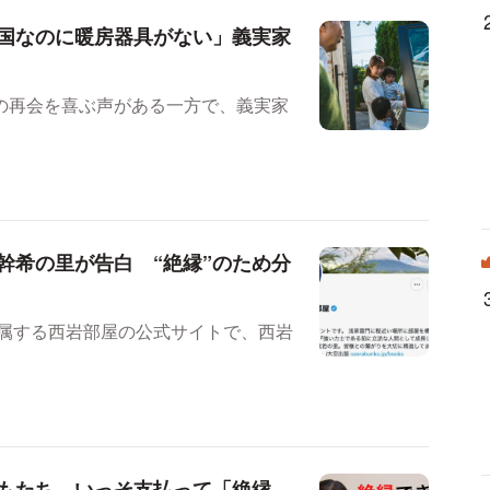
国なのに暖房器具がない」義実家
の再会を喜ぶ声がある一方で、義実家
幹希の里が告白 “絶縁”のため分
所属する西岩部屋の公式サイトで、西岩
もたち…いっそ支払って「絶縁