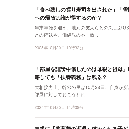
「食べ残しの握り寿司を出された」「雪
への帰省は誰が得するのか？
年末年始を迎え、地元の友人らとの久しぶり
との確執や、価値観の不一致...
2025年12月30日 10時33分
「部屋を誹謗中傷したのは母親と祖母」
籍しても「扶養義務」は残る？
大相撲力士、幹希の里は10月23日、自身が
部屋に対しておこなわれ...
2024年10月25日 14時09分
毒親に「養育費の返還」求められる子ど