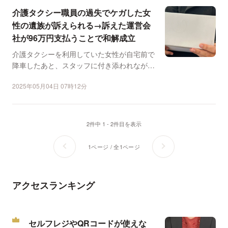
介護タクシー職員の過失でケガした女
性の遺族が訴えられる→訴えた運営会
社が96万円支払うことで和解成立
介護タクシーを利用していた女性が自宅前で
降車したあと、スタッフに付き添われながら
自室に移動した。その...
2025年05月04日 07時12分
2件中 1 - 2件目を表示
1ページ / 全1ページ
アクセスランキング
セルフレジやQRコードが使えな