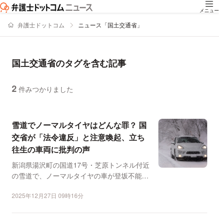
メニュー
弁護士ドットコム
ニュース「国土交通省」
国土交通省のタグを含む記事
2
件みつかりました
ニュースの新着順の一覧
雪道でノーマルタイヤはどんな罪？ 国
交省が「法令違反」と注意喚起、立ち
往生の車両に批判の声
新潟県湯沢町の国道17号・芝原トンネル付近
の雪道で、ノーマルタイヤの車が登坂不能に
陥る事案が発生した...
2025年12月27日 09時16分