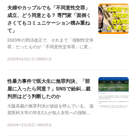
夫婦やカップルでも「不同意性交罪」
成立、どう同意とる？ 専門家「面倒く
さくてもコミュニケーション積み重ね
て」
2023年の刑法改正で、それまで「強制性交等
罪」だったものが「不同意性交等罪」に変わ
り、「婚姻関係の...
2025年04月21日 09時51分
性暴力事件で医大生に無罪判決、「部
屋に入ったら同意？」SNSで紛糾…裁
判所はどう判断したのか
大阪高裁の無罪判決が波紋を呼んでいる。 滋
賀医科大学の学生2人が知人女性への強制性
交罪に問われた裁...
2024年12月25日 16時35分