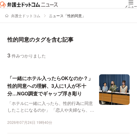
メニュー
弁護士ドットコム
ニュース「性的同意」
性的同意のタグを含む記事
3
件みつかりました
ニュースの新着順の一覧
「一緒にホテル入ったらOKなのか？」
性的同意への理解、3人に1人が不十
分…NGO調査でギャップ浮き彫り
「ホテルに一緒に入ったら、性的行為に同意
したことになるのか」 「恋人や夫婦なら、毎
回同意を確認する必...
2026年07月24日 19時40分