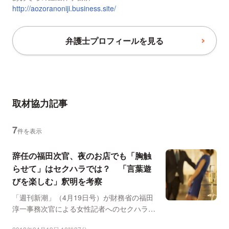
http://aozoranoniji.business.site/
弁護士プロフィールを見る
取材協力記事
7
件を表示
辞任の福田次官、夜のお店でも「胸触
らせて」はセクハラでは？ 「言葉遊
びを楽しむ」釈明を考察
「週刊新潮」（4月19日号）が財務省の福田
淳一事務次官による女性記者へのセクハラが
あったと報道した問...