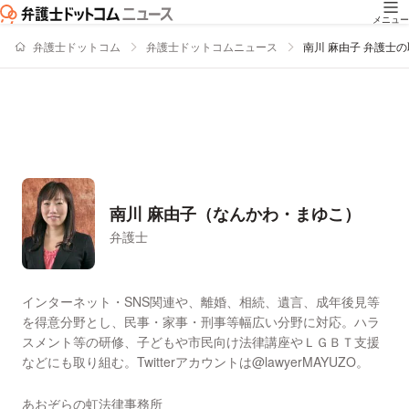
メニュー
弁護士ドットコム
弁護士ドットコムニュース
南川 麻由子 弁護士
南川 麻由子（なんかわ・まゆこ）
弁護士
署名記事一覧
インターネット・SNS関連や、離婚、相続、遺言、成年後見等
を得意分野とし、民事・家事・刑事等幅広い分野に対応。ハラ
スメント等の研修、子どもや市民向け法律講座やＬＧＢＴ支援
などにも取り組む。Twitterアカウントは@lawyerMAYUZO。
あおぞらの虹法律事務所