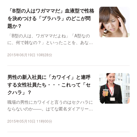
「B型の人はワガママだ」血液型で性格
を決めつける「ブラハラ」のどこが問
題か？
「B型の人は、ワガママだよね」「A型なの
に、何で雑なの？」といったことを、あなた
も言われたことがない...
2015年06月19日 10時28分
男性の新入社員に「カワイイ」と連呼
する女性社員たち・・・これって「セ
クハラ」？
職場の男性にカワイイと言うのはセクハラに
ならないのか――。はてな匿名ダイアリーに
投稿されたこのような...
2015年05月10日 11時00分