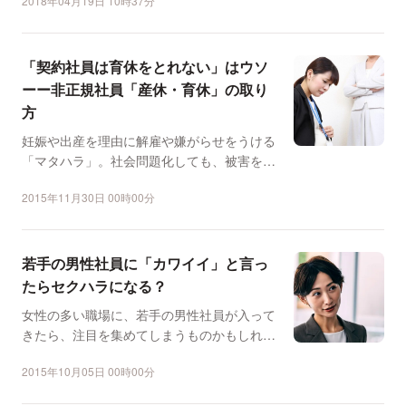
2018年04月19日 10時37分
「契約社員は育休をとれない」はウソ
ーー非正規社員「産休・育休」の取り
方
妊娠や出産を理由に解雇や嫌がらせをうける
「マタハラ」。社会問題化しても、被害を訴
える声はあとを絶ちま...
2015年11月30日 00時00分
若手の男性社員に「カワイイ」と言っ
たらセクハラになる？
女性の多い職場に、若手の男性社員が入って
きたら、注目を集めてしまうものかもしれま
せん。でも、だからと...
2015年10月05日 00時00分