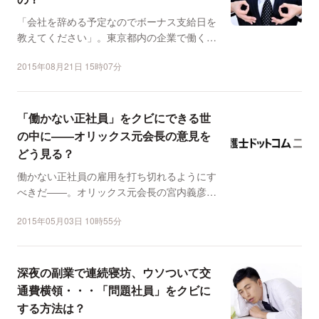
「会社を辞める予定なのでボーナス支給日を
教えてください」。東京都内の企業で働くM
さんは、上司にそう伝...
2015年08月21日 15時07分
「働かない正社員」をクビにできる世
の中に――オリックス元会長の意見を
どう見る？
働かない正社員の雇用を打ち切れるようにす
べきだ――。オリックス元会長の宮内義彦氏
（現シニア・チェアマ...
2015年05月03日 10時55分
深夜の副業で連続寝坊、ウソついて交
通費横領・・・「問題社員」をクビに
する方法は？