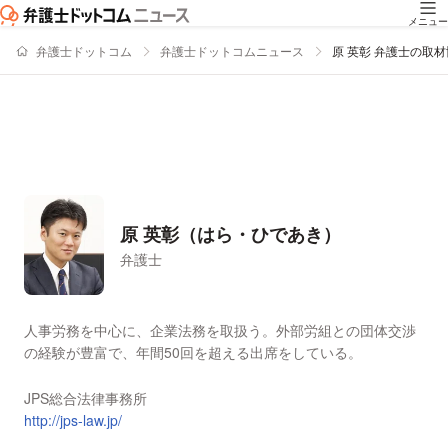
メニュー
弁護士ドットコム
弁護士ドットコムニュース
原 英彰 弁護士の取
原 英彰（はら・ひであき）
弁護士
署名記事一覧
人事労務を中心に、企業法務を取扱う。外部労組との団体交渉
の経験が豊富で、年間50回を超える出席をしている。
JPS総合法律事務所
http://jps-law.jp/