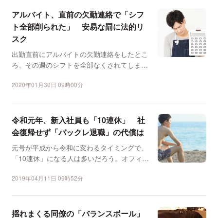
アルバイト、直前の欠勤連絡で「シフ
ト全部削られた」 安易な罰に法的リ
スク
出勤直前にアルバイトの欠勤連絡をしたとこ
ろ、その週のシフトを全部なくされてしまっ
た、という相談が弁護...
2020年01月30日 09時00分
令和元年、新入社員も「10連休」 社
会復帰せず「バックレ退職」の代償は
元号が平成から令和に変わるタイミングで、
「10連休」になる人は多いだろう。オフィス
街などで飲食店を営...
2019年04月11日 09時52分
揺れまくる同僚の「バランスボール」