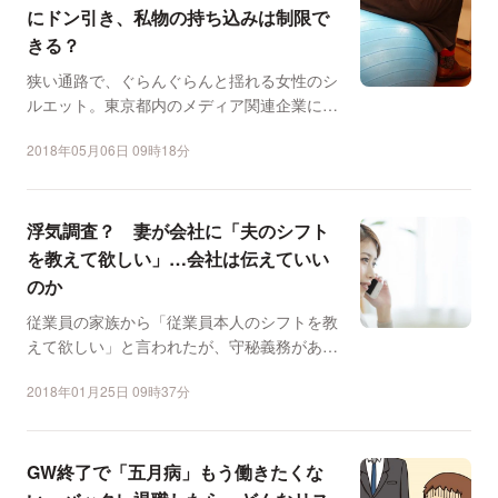
にドン引き、私物の持ち込みは制限で
きる？
狭い通路で、ぐらんぐらんと揺れる女性のシ
ルエット。東京都内のメディア関連企業に勤
務するY子さんの職場...
2018年05月06日 09時18分
浮気調査？ 妻が会社に「夫のシフト
を教えて欲しい」…会社は伝えていい
のか
従業員の家族から「従業員本人のシフトを教
えて欲しい」と言われたが、守秘義務がある
ので、どこまで教えて...
2018年01月25日 09時37分
GW終了で「五月病」もう働きたくな