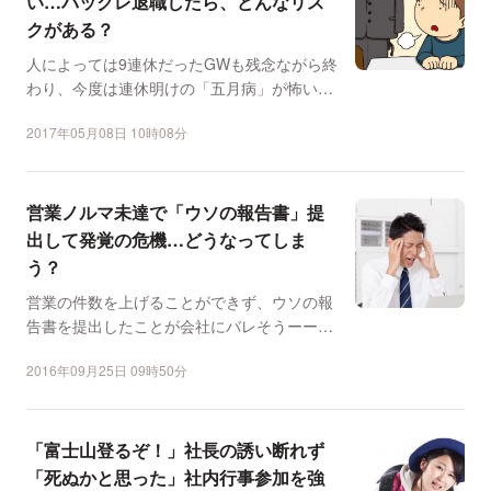
い…バックレ退職したら、どんなリス
クがある？
人によっては9連休だったGWも残念ながら終
わり、今度は連休明けの「五月病」が怖いか
もしれない。 五...
2017年05月08日 10時08分
営業ノルマ未達で「ウソの報告書」提
出して発覚の危機…どうなってしま
う？
営業の件数を上げることができず、ウソの報
告書を提出したことが会社にバレそうーー。
営業マンのそんな告白...
2016年09月25日 09時50分
「富士山登るぞ！」社長の誘い断れず
「死ぬかと思った」社内行事参加を強